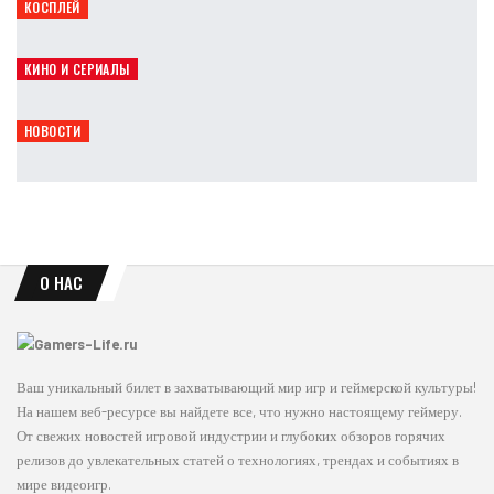
КОСПЛЕЙ
Опасная грация: косплей Чёрной кошки из Marvel
Ирина Смолдырева
Авг 8, 2026
КИНО И СЕРИАЛЫ
Сэди Синк обсудила будущее Джин Грей в MCU
Leon
Авг 8, 2026
НОВОСТИ
THQ Nordic переименовала мобильное подразделение
Leon
Авг 8, 2026
О НАС
Ваш уникальный билет в захватывающий мир игр и геймерской культуры!
На нашем веб-ресурсе вы найдете все, что нужно настоящему геймеру.
От свежих новостей игровой индустрии и глубоких обзоров горячих
релизов до увлекательных статей о технологиях, трендах и событиях в
мире видеоигр.