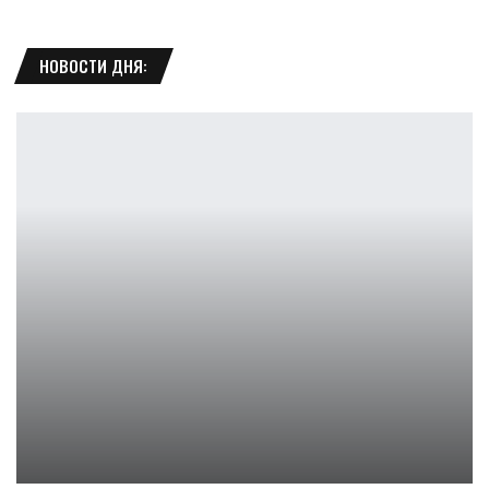
НОВОСТИ ДНЯ:
Русская озвучка 3 эпизода The Wolf Among Us уже в работе
Leon