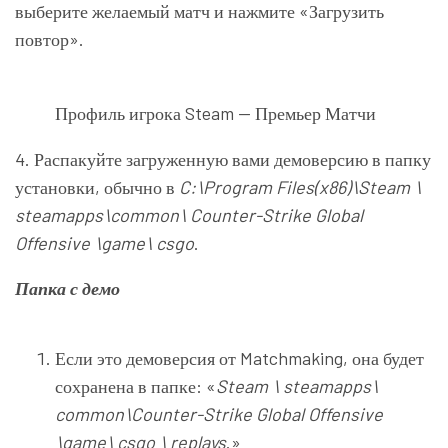
выберите желаемый матч и нажмите «Загрузить
повтор».
Профиль игрока Steam — Премьер Матчи
4. Распакуйте загруженную вами демоверсию в папку
установки, обычно в
C:\Program Files(x86)\Steam \
steamapps\common\ Counter-Strike Global
Offensive \game\ csgo
.
Папка с демо
Если это демоверсия от Matchmaking, она будет
сохранена в папке: «
Steam \ steamapps\
common\Counter-Strike Global Offensive
\game\ csgo \ replays
.»