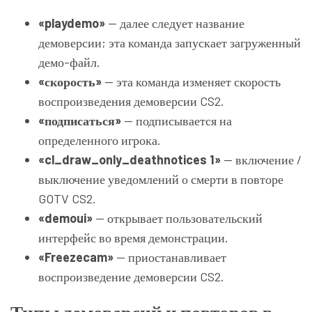
«playdemo»
— далее следует название
демоверсии; эта команда запускает загруженный
демо-файл.
«скорость»
— эта команда изменяет скорость
воспроизведения демоверсии CS2.
«подписаться»
— подписывается на
определенного игрока.
«cl_draw_only_deathnotices 1»
— включение /
выключение уведомлений о смерти в повторе
GOTV CS2.
«demoui»
— открывает пользовательский
интерфейс во время демонстрации.
«Freezecam»
— приостанавливает
воспроизведение демоверсии CS2.
Типы демоверсий и повторов в