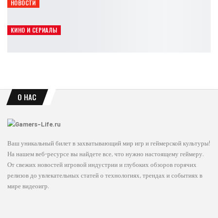
НОВОСТИ
«Матрица 5» официально вошла в планы Warner Bros.
Leon
Авг 7, 2026
КИНО И СЕРИАЛЫ
Сэм Нил завершил съёмки в фильме The Legend of Zelda
Leon
Авг 7, 2026
О НАС
Ваш уникальный билет в захватывающий мир игр и геймерской культуры!
На нашем веб-ресурсе вы найдете все, что нужно настоящему геймеру.
От свежих новостей игровой индустрии и глубоких обзоров горячих
релизов до увлекательных статей о технологиях, трендах и событиях в
мире видеоигр.