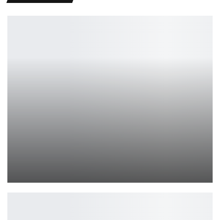
Разделение 3 сезон: уже без Бена Стиллера
Ирина Смолдырева