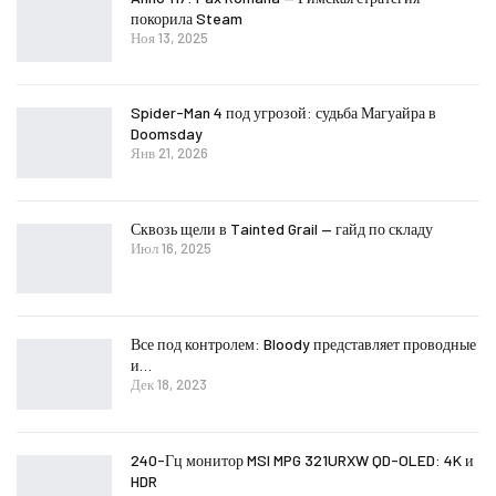
покорила Steam
Ноя 13, 2025
Spider-Man 4 под угрозой: судьба Магуайра в
Doomsday
Янв 21, 2026
Сквозь щели в Tainted Grail — гайд по складу
Июл 16, 2025
Все под контролем: Bloody представляет проводные
и…
Дек 18, 2023
240-Гц монитор MSI MPG 321URXW QD-OLED: 4K и
HDR