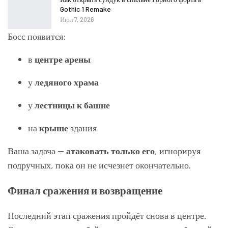
Gothic 1 Remake
Июл 7, 2026
Босс появится:
в
центре арены
у
ледяного храма
у
лестницы к башне
на
крыше
здания
Ваша задача —
атаковать только его
, игнорируя
подручных, пока он не исчезнет окончательно.
Финал сражения и возвращение
Последний этап сражения пройдёт снова в центре.