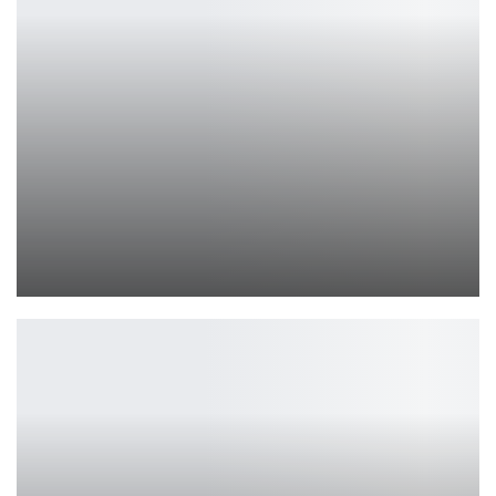
Ранее сегодня в Steam было 36,3 миллиона человек, и да, это…
Петрович