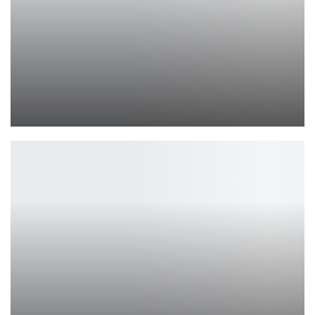
Soundcore P41i: наушники, пауэрбанк и подставка
Петрович