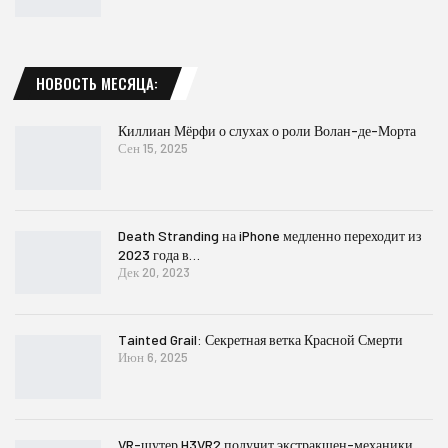
НОВОСТЬ МЕСЯЦА:
Киллиан Мёрфи о слухах о роли Волан-де-Морта
Сен 15, 2025
Death Stranding на iPhone медленно переходит из
2023 года в…
Дек 20, 2023
Tainted Grail: Секретная ветка Красной Смерти
Июн 6, 2025
VR-шутер H3VR2 получит экстракшен-механики