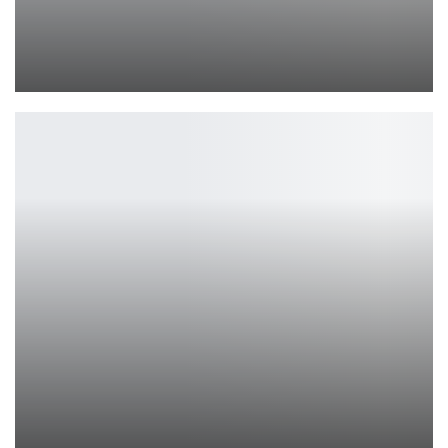
Трейлер «Чистильщик бассейнов» анонсирует загадочную комедию…
Ирина Смолдырева
Да, действие «Человека-паука» от Insomniac и…
Петрович