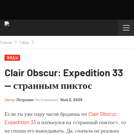
Главная
Гайды
ГАЙДЫ
Clair Obscur: Expedition 33
— странным пиктос
Автор
Петрович
Опубликовано
Май 2, 2025
Если ты уже пару часов бродишь по
Clair Obscur:
Expedition 33
и наткнулся на «странный пиктос», то
не спеши его выкидывать. Да, сначала он реально