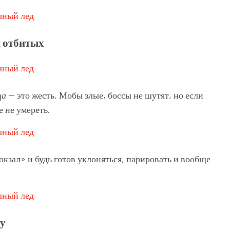
я отбитых
ца
— это жесть. Мобы злые, боссы не шутят, но если
е не умереть.
кзал» и будь готов уклоняться, парировать и вообще
ту