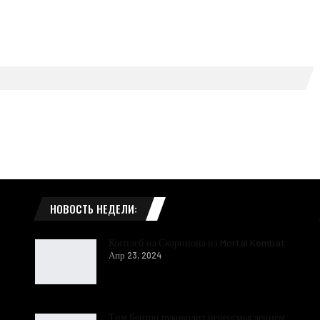
НОВОСТЬ НЕДЕЛИ:
Косплей на Скорпиона из Mortal Kombat
Апр 23, 2024
Тим Бертон руководит переосмыслением