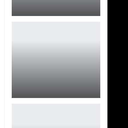
Юра Борисов номинирован на 82-й «Золотой глобус»
Ирина Смолдырева
Prologue: Go Wayback! стала бесплатной
Петрович