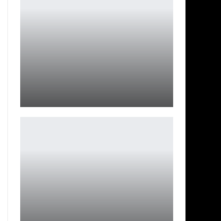
Netflix экранизирует культовую настолку «Катан»
Ирина Смолдырева