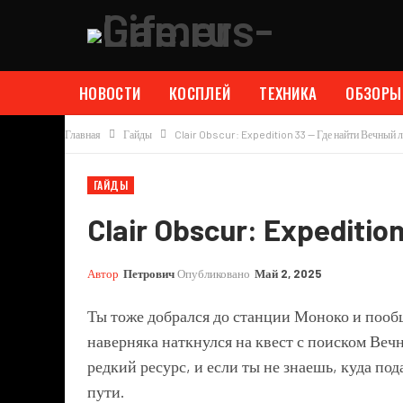
НОВОСТИ
КОСПЛЕЙ
ТЕХНИКА
ОБЗОРЫ
Главная
Гайды
Clair Obscur: Expedition 33 — Где найти Вечный 
ГАЙДЫ
Clair Obscur: Expediti
Автор
Петрович
Опубликовано
Май 2, 2025
Ты тоже добрался до станции Моноко и пооб
наверняка наткнулся на квест с поиском Веч
редкий ресурс, и если ты не знаешь, куда под
пути.