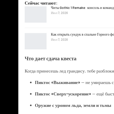
Сейчас читают:
Читы Gothic 1 Remake: консоль и коман
Июл 7, 2026
Как открыть сундук в спальне Горного фо
Июл 7, 2026
Что дает сдача квеста
Когда принесешь лед грандису, тебе разбло
Пиктос «Выживание»
— не умираешь с
Пиктос «Сверх-ускорение»
— ещё быст
Оружие с уроном льда, земли и тьмы