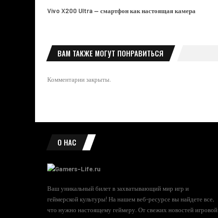
Vivo X200 Ultra — смартфон как настоящая камера
ВАМ ТАКЖЕ МОГУТ ПОНРАВИТЬСЯ
Комментарии закрыты.
О НАС
Ваш уникальный билет в захватывающий мир игр и
геймерской культуры! На нашем веб-ресурсе вы найдете все,
что нужно настоящему геймеру. От свежих новостей игровой