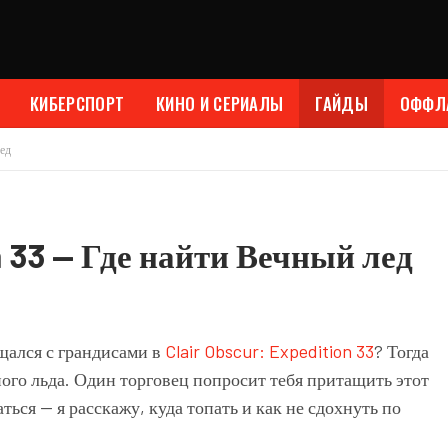
КИБЕРСПОРТ
КИНО И СЕРИАЛЫ
ГАЙДЫ
ОФФЛ
лед
on 33 — Где найти Вечный лед
щался с грандисами в
Clair Obscur: Expedition 33
? Тогда
ного льда. Один торговец попросит тебя притащить этот
аться — я расскажу, куда топать и как не сдохнуть по