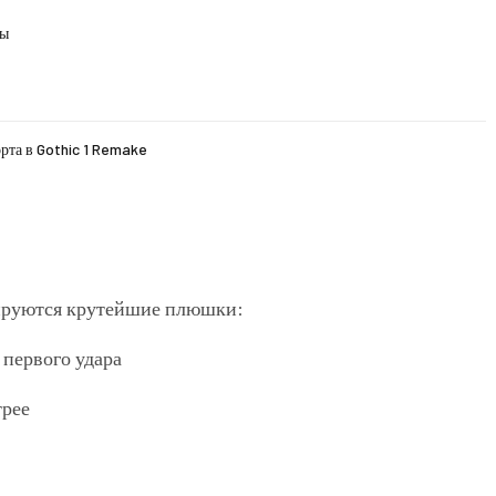
ды
рта в Gothic 1 Remake
кируются крутейшие плюшки:
 первого удара
рее