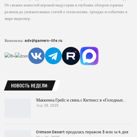
От свежих новостей игровой индустрии и глубоких обзоров горячих
релизов до увлекательных статей о технологиях, трендах и событиях в
мире видеоигр.
Контакты:
adv@gamers-life.ru
НОВОСТЬ НЕДЕЛИ:
Маккенна Грейс и связь с Китнисс в «Голодных…
Апр 26, 2025
Crimson Desert продалась тиражом 3 млн за 4 дня