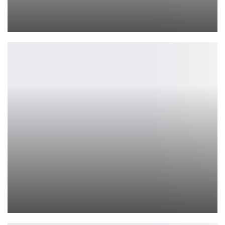
PlayStation 5 Digital с меньшим SSD выйдет без удешевления
Петрович
Stranded: Alien Dawn отправляется в тропический ад в новом…
Ирина Смолдырева