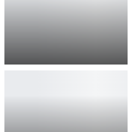
SVEN 340: Новое Измерение Звукового Комфорта
Петрович