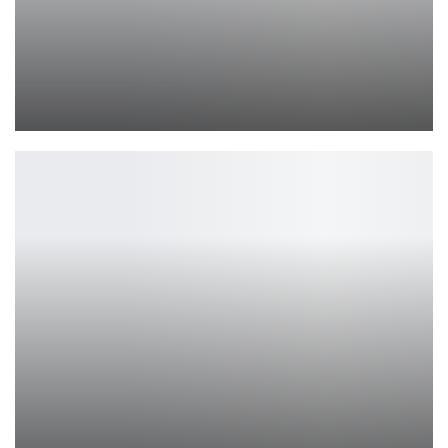
DCU vs MCU: как Джеймс Ганн меняет подход к релизам
Ирина Смолдырева
Супергёрл от Ирины Мейер — косплей, полный силы