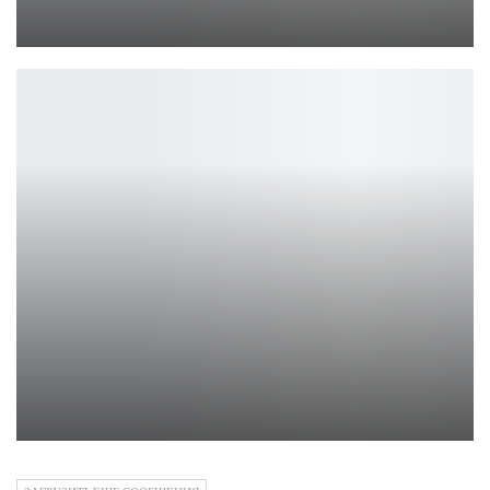
Ирина Смолдырева
Новый фильм Нолана о пилотах вертолетов: слухи и факты
Ирина Смолдырева