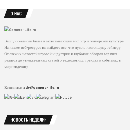
О НАС
Ваш уникальный билет в захватывающий мир игр и геймерской культуры!
На нашем веб-ресурсе вы найдете все, что нужно настоящему геймеру.
От свежих новостей игровой индустрии и глубоких обзоров горячих
релизов до увлекательных статей о технологиях, трендах и событиях в
мире видеоигр.
Контакты:
adv@gamers-life.ru
НОВОСТЬ НЕДЕЛИ: