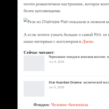
почти романтичное настроение, которое кон
более цепляющими.
А если хотите узнать больше о самой Rini, ее
наше интервью с косплеером в
Дзене
.
Сейчас читают:
Черепашки-ниндзя в женском косплее: н
Авг 6, 2026
Star Guardian Orianna: космический кос
Авг 5, 2026
Фэндом
:
Человек-бензопила