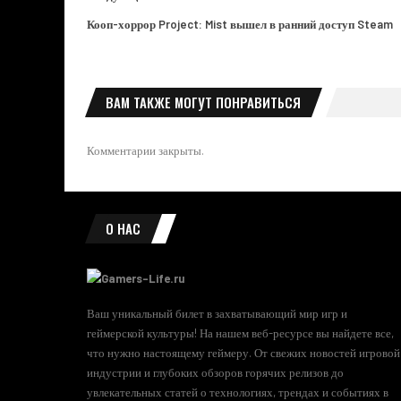
Кооп-хоррор Project: Mist вышел в ранний доступ Steam
ВАМ ТАКЖЕ МОГУТ ПОНРАВИТЬСЯ
Комментарии закрыты.
О НАС
Ваш уникальный билет в захватывающий мир игр и
геймерской культуры! На нашем веб-ресурсе вы найдете все,
что нужно настоящему геймеру. От свежих новостей игровой
индустрии и глубоких обзоров горячих релизов до
увлекательных статей о технологиях, трендах и событиях в