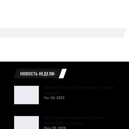
НОВОСТЬ НЕДЕЛИ:
Косплей сразу на 5 персонажей из аниме
Kakegurui
Окт 20, 2023
ASUS удивила игровым ноутбуком с
двумя OLED-экранами
Июн 20, 2026