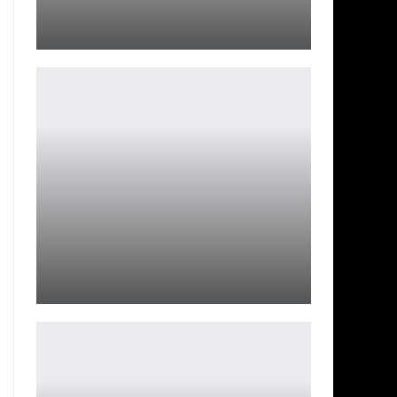
TECNO запустил новогодний проект «Делай ЛОЛ»
Петрович
Silent Hill 2 PC Enhanced: Финальное обновление
Петрович