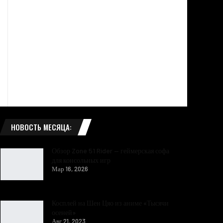
НОВОСТЬ МЕСЯЦА:
Обзор Zone 51 Rider — геймерская софа
для консольных игр
Мар 16, 2026
Косплей на Шен Цяо из аниме «Тысячи
осеней»
Авг 21, 2023