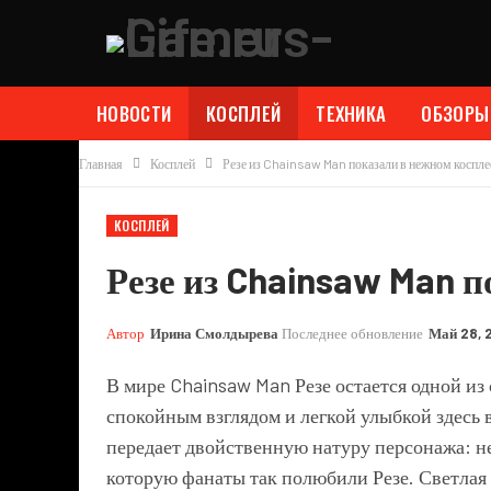
НОВОСТИ
КОСПЛЕЙ
ТЕХНИКА
ОБЗОРЫ
Главная
Косплей
Резе из Chainsaw Man показали в нежном коспле
КОСПЛЕЙ
Резе из Chainsaw Man 
Автор
Ирина Смолдырева
Последнее обновление
Май 28, 
В мире
Chainsaw Man
Резе остается одной из
спокойным взглядом и легкой улыбкой здесь 
передает двойственную натуру персонажа: н
которую фанаты так полюбили Резе. Светлая 