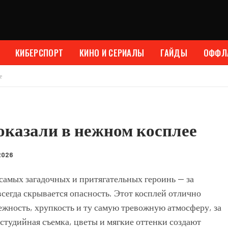
КИБЕРСПОРТ
КИНО И СЕРИАЛЫ
ГАЙДЫ
ОФФЛ
е
показали в нежном косплее
2026
 самых загадочных и притягательных героинь — за
всегда скрывается опасность. Этот косплей отлично
ежность, хрупкость и ту самую тревожную атмосферу, за
студийная съемка, цветы и мягкие оттенки создают