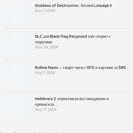
Goddess of Destruction: богиня Lineage II
Июн 7, 2026
DLC для Black Flag Resynced уже спорит с
пиратами
Июн 24, 2026
Rollme Navis — смарт-часы с GPS и картами за $80
Мар 7, 2026
Helldivers 2 «превзошла все ожидания» и
превысила…
Мар 17, 2024