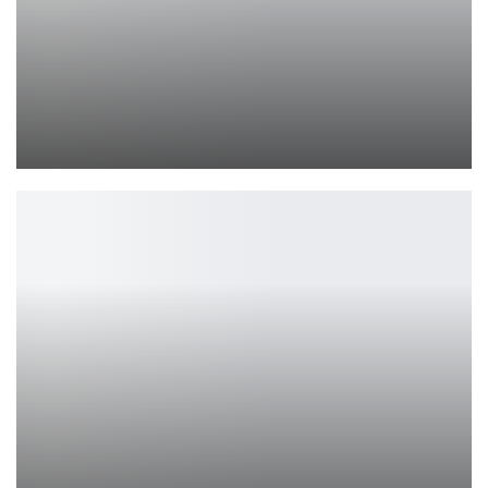
Том Круз и Даг Лайман отложили космический фильм
Ирина Смолдырева