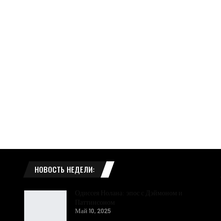
НОВОСТЬ НЕДЕЛИ:
Одиссея Нолана: эпос с Дэймоном и
Паттинсоном
Май 10, 2025