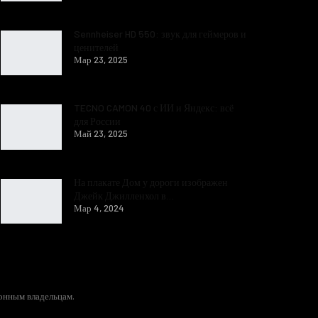
Sennheiser HD 550: звук для геймеров и
ценителей
Мар 23, 2025
TECNO CAMON 40 с ИИ и Яндекс: всё
для России
Май 23, 2025
На плакате Дом у дороги изображен
Джейк Джилленхол в…
Мар 4, 2024
конным владельцам.