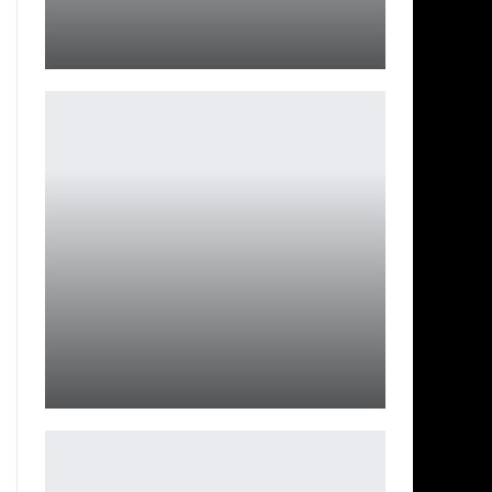
Имена игроков Arknights: Endfield отправят в космос
Петрович
В июне в Diablo Immortal пройдёт кроссовер с
Diablo 4
Петрович