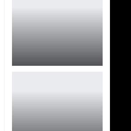
Новая Ghost Recon от Ubisoft уже в разработке?
Петрович