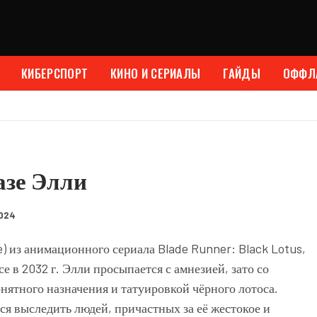
КИБЕРСПОРТ
КИНО И СЕРИАЛЫ
ГАЙДЫ
ОФФЛ
азе Элли
2024
) из анимационного сериала Blade Runner: Black Lotus,
 в 2032 г. Элли просыпается с амнезией, зато со
ятного назначения и татуировкой чёрного лотоса.
я выследить людей, причастных за её жестокое и