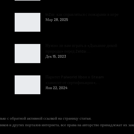
InZoi: как справляться с пожарами в игре
Мар 28, 2025
Нужно ли вам играть в «Дыхание дикой
природы» перед Zelda:…
Дек 15, 2023
Паритет Palworld Xbox и Steam
«зависит от сертификации»,…
Янв 22, 2024
ько с обратной активной ссылкой на страницу статьи.
иков и других порталов интернета, все права на авторство принадлежат их за