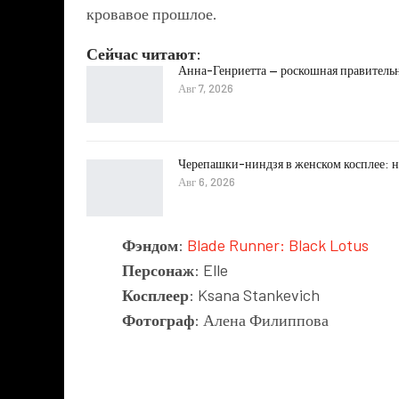
кровавое прошлое.
Сейчас читают:
Анна-Генриетта — роскошная правитель
Авг 7, 2026
Черепашки-ниндзя в женском косплее: н
Авг 6, 2026
Фэндом
:
Blade Runner: Black Lotus
Персонаж
: Elle
Косплеер
: Ksana Stankevich
Фотограф
: Алена Филиппова