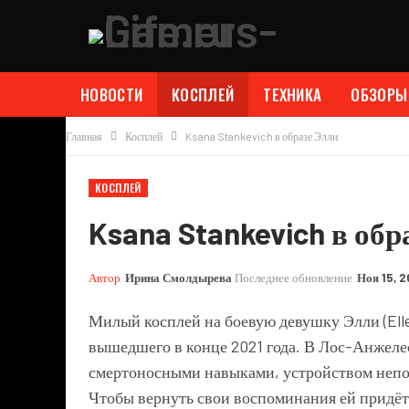
НОВОСТИ
КОСПЛЕЙ
ТЕХНИКА
ОБЗОРЫ
Главная
Косплей
Ksana Stankevich в образе Элли
КОСПЛЕЙ
Ksana Stankevich в обр
Автор
Ирина Смолдырева
Последнее обновление
Ноя 15, 
Милый косплей на боевую девушку Элли (Elle
вышедшего в конце 2021 года. В Лос-Анжелесе
смертоносными навыками, устройством непон
Чтобы вернуть свои воспоминания ей придётс