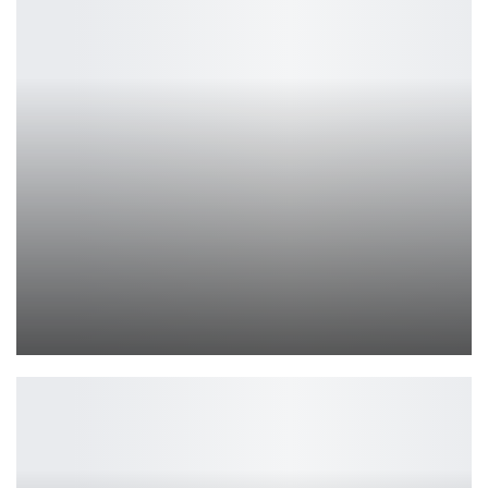
Disney отказался от сиквела «Кто подставил кролика Роджера»
Ирина Смолдырева