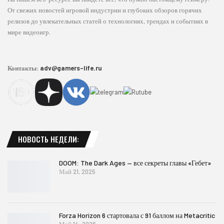
От свежих новостей игровой индустрии и глубоких обзоров горячих
релизов до увлекательных статей о технологиях, трендах и событиях в
мире видеоигр.
Контакты:
adv@gamers-life.ru
НОВОСТЬ НЕДЕЛИ:
DOOM: The Dark Ages — все секреты главы «Гебет»
Май 21, 2025
Forza Horizon 6 стартовала с 91 баллом на Metacritic
Май 14, 2026