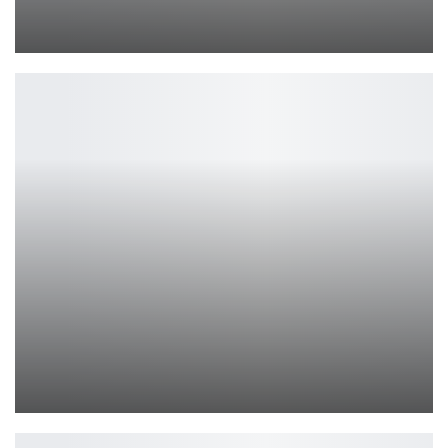
Инди-шутер Better Than Dead скоро выйдет в раннем доступе
Leon
Infinix Note 50 Pro 4G — стиль против смысла
Петрович