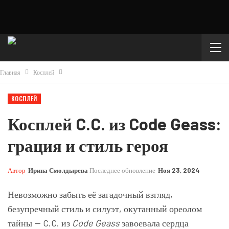
Главная
Косплей
КОСПЛЕЙ
Косплей C.C. из Code Geass:
грация и стиль героя
Автор
Ирина Смолдырева
Последнее обновление
Ноя 23, 2024
Невозможно забыть её загадочный взгляд,
безупречный стиль и силуэт, окутанный ореолом
тайны — C.C. из
Code Geass
завоевала сердца