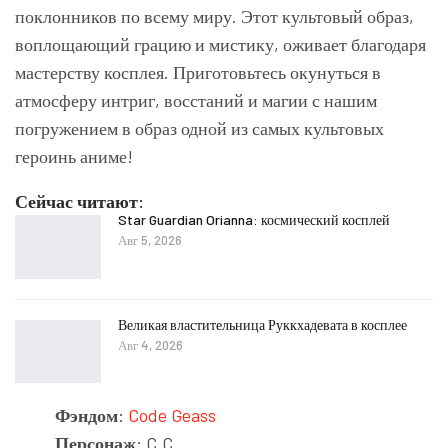
поклонников по всему миру. Этот культовый образ,
воплощающий грацию и мистику, оживает благодаря
мастерству косплея. Приготовьтесь окунуться в
атмосферу интриг, восстаний и магии с нашим
погружением в образ одной из самых культовых
героинь аниме!
Сейчас читают:
Star Guardian Orianna: космический косплей
Авг 5, 2026
Великая властительница Руккхадевата в косплее
Авг 4, 2026
Фэндом
:
Code Geass
Персонаж
: C.C.