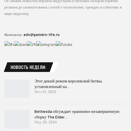
От свежих новостей игровой индустрии и глубоких обзоров горячих
релизов до увлекательных статей о технологиях, трендах и событиях в
мире видеоигр.
Контакты:
adv@gamers-life.ru
НОВОСТЬ НЕДЕЛИ:
Этот дикий режим королевской битвы,
установленный на…
Июл 14, 2023
Bethesda обсуждает «раннюю» незавершенную
сборку The Elder…
Мар 25, 2024