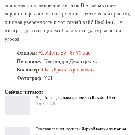
холодная и пугающе элегантная. В этом косплее
хорошо передано её настроение — готическая красота,
хищная уверенность и тот самый вайб Resident Evil
Village, где за изящным образом всегда скрывается
угроза.
Фэндом
:
Resident Evil 8: Village
Персонаж
: Кассандра Димитреску
Косплеер
:
Октябрина Аршавская
Фотограф
: YOI
Сейчас читают:
Ада Вонг в дерзком косплее по Resident Evil
Авг 9, 2026
Опасная грация: косплей Чёрной кошки из Marvel
Авг 8, 2026