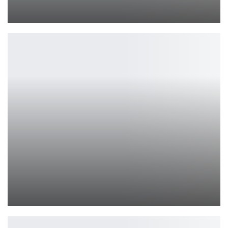
Ирина Смолдырева
Fallout 4: Anniversary Edition получит серию патчей
Петрович