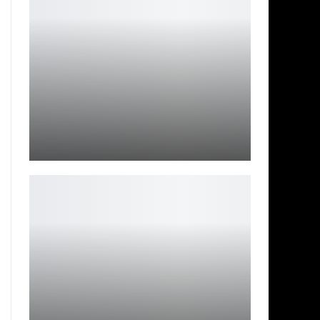
Косплей озорной эльфийки: магия леса
Ирина Смолдырева