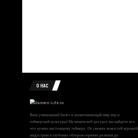
О НАС
Ваш уникальный билет в захватывающий мир игр и
геймерской культуры! На нашем веб-ресурсе вы найдете все,
что нужно настоящему геймеру. От свежих новостей игровой
индустрии и глубоких обзоров горячих релизов до