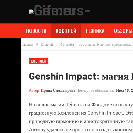
НОВОСТИ
КОСПЛЕЙ
ТЕХНИКА
ОБЗОРЫ
Главная
Косплей
Genshin Impact: магия Ксилонен в реальной жи
КОСПЛЕЙ
Genshin Impact: магия
Автор
Ирина Смолдырева
Последнее обновление
Июл 18, 
На волне магии Тейвата на Фэндоме вспыхнул
грациозную Ксилонен из Genshin Impact. Это
природную гармонию и аристократичную таин
Автору удалось не просто воссоздать костюм