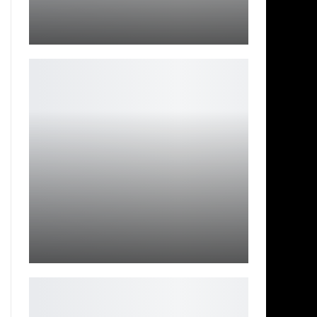
Джон Уик 5: первые детали сюжета уже тут!
Ирина Смолдырева
Monster Hunter Wilds: тест ПК, бенчмарк и патч PS5
Pro
Петрович