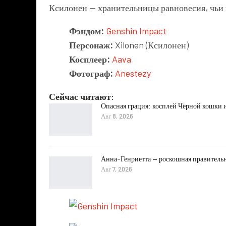
Ксилонен — хранительницы равновесия, чьи 
Фэндом:
Genshin Impact
Персонаж:
Xilonen (Ксилонен)
Косплеер:
Aava
Фотограф:
Anestezy
Сейчас читают:
Опасная грация: косплей Чёрной кошки и
Авг 8, 2026
Анна-Генриетта — роскошная правитель
Авг 7, 2026