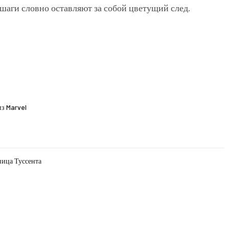
шаги словно оставляют за собой цветущий след.
з Marvel
ница Туссента