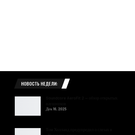
НОВОСТЬ НЕДЕЛИ:
Soundcore AeroFit 2 — обзор открытых
наушников
Дек 16, 2025
Том Холланд предупредил о слезах в