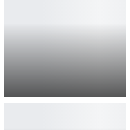
Первые обзоры Lies of P на Switch 2 хвалят оптимизацию
Leon