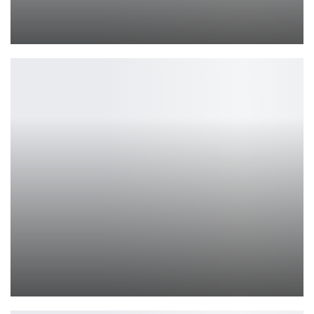
Ubisoft меняет поддержку Assassins Creed Black Flag Resynced
Leon
«Афера Томаса Крауна» с Майклом Б. Джорданом
Ирина Смолдырева