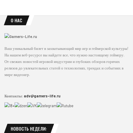
О НАС
Ваш уникальный билет в захватывающий мир игр и геймерской культуры!
На нашем веб-ресурсе вы найдете все, что нужно настоящему геймеру.
От свежих новостей игровой индустрии и глубоких обзоров горячих
релизов до увлекательных статей о технологиях, трендах и событиях в
мире видеоигр.
Контакты:
adv@gamers-life.ru
НОВОСТЬ НЕДЕЛИ: