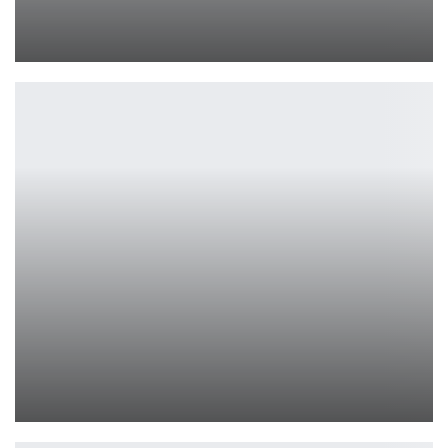
Bloody GC-170 — новое геймерское кресло с регулировкой
Петрович
Возвращение Стюарта в спин-оффе «Теория большого взрыва»
Ирина Смолдырева