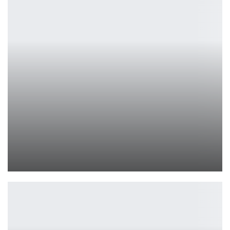
Косплей на клирика из ММОРПГ игры Ragnarok Online
Ирина Смолдырева