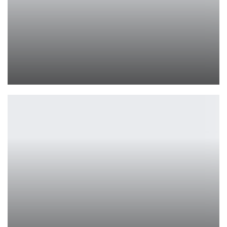
Quantic Dream представила Spellcasters Chronicles
Петрович