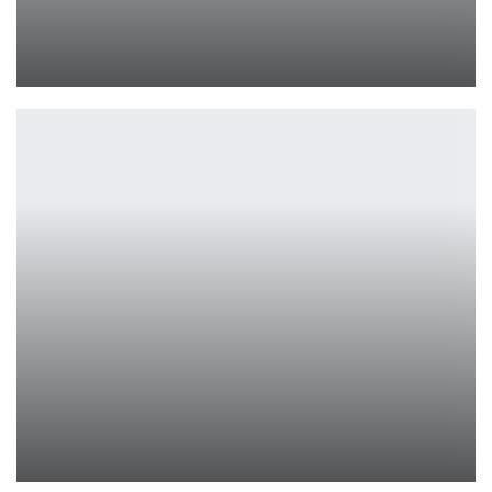
«Вес победы»: Орландо Блум в боксерской драме
Ирина Смолдырева
Остин Батлер и новый «Американский психопат»: правда или…
Ирина Смолдырева