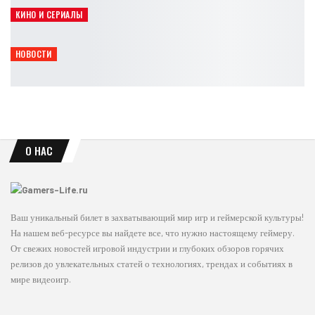
Leon
Авг 9, 2026
КИНО И СЕРИАЛЫ
Саймон Маккуойд не уверен в возвращении Mortal Kombat
Leon
Авг 9, 2026
НОВОСТИ
Escape from Tarkov не повторяет спад extraction-шутеров
Leon
Авг 9, 2026
О НАС
Ваш уникальный билет в захватывающий мир игр и геймерской культуры!
На нашем веб-ресурсе вы найдете все, что нужно настоящему геймеру.
От свежих новостей игровой индустрии и глубоких обзоров горячих
релизов до увлекательных статей о технологиях, трендах и событиях в
мире видеоигр.