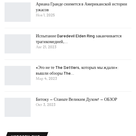
Ариана Гранде снимется в Американской истории
ужасов
Ноя 1, 2025
Испытание Daredevil Elden Ring заканчивается
трагикомедией,…
Авг 21, 2023
«Это не те The Settlers, которых мы ждали»:
вышли обзоры The…
Мар 4, 2023
Битоку — Станьте Великим Духом! — ОБЗОР
Окт 3, 2023