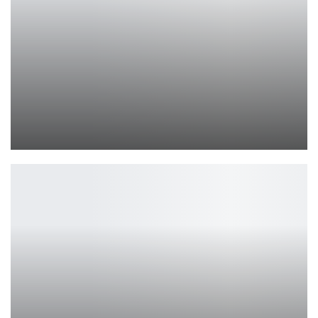
Восхитительный косплей на обворожительную Акали
Петрович