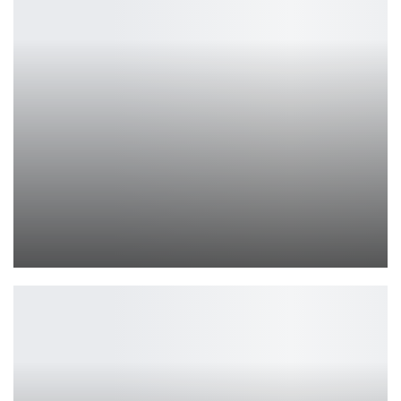
GT возвращается: серия realme GT 6, «убийца флагманов»,…
Петрович