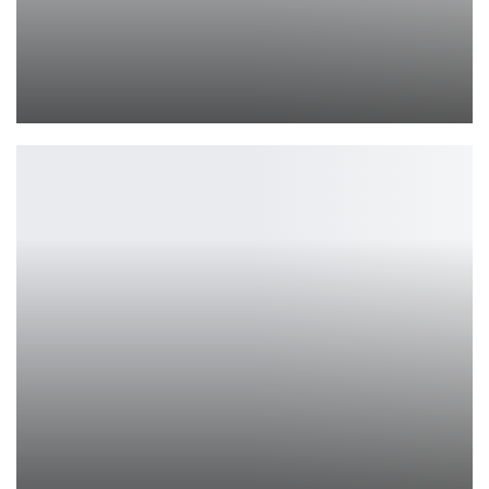
Тейлор Лотнер охотится на оборотней в новом сериале
Ирина Смолдырева
Новый фильм «Зловещие мертвецы» получил…