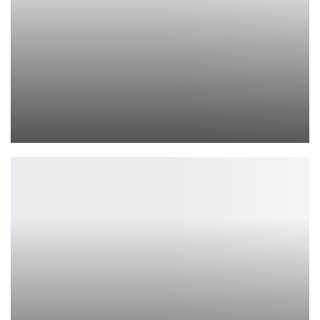
Косплей Скарлет от KittiLittl – магия Mortal Kombat
Ирина Смолдырева