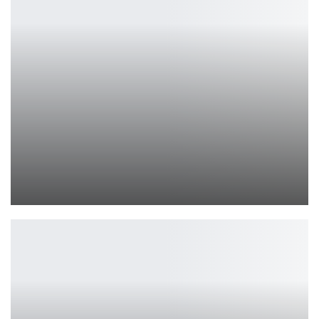
В каталоге классических игр PlayStation Plus появится…
Ирина Смолдырева