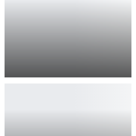
iPhone 17: экран 120 Гц, селфи-камера и быстрая зарядка
Петрович