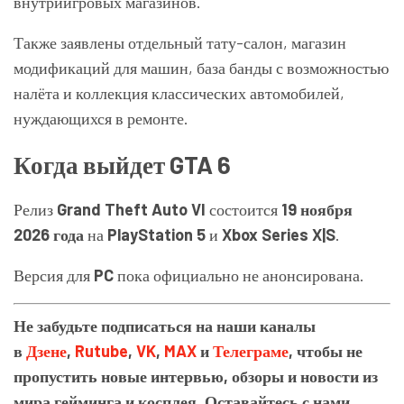
внутриигровых магазинов.
Также заявлены отдельный тату-салон, магазин
модификаций для машин, база банды с возможностью
налёта и коллекция классических автомобилей,
нуждающихся в ремонте.
Когда выйдет GTA 6
Релиз
Grand Theft Auto VI
состоится
19 ноября
2026 года
на
PlayStation 5
и
Xbox Series X|S
.
Версия для
PC
пока официально не анонсирована.
Не забудьте подписаться на наши каналы
в
Дзене
,
Rutube
,
VK
,
MAX
и
Телеграме
, чтобы не
пропустить новые интервью, обзоры и новости из
мира гейминга и косплея. Оставайтесь с нами