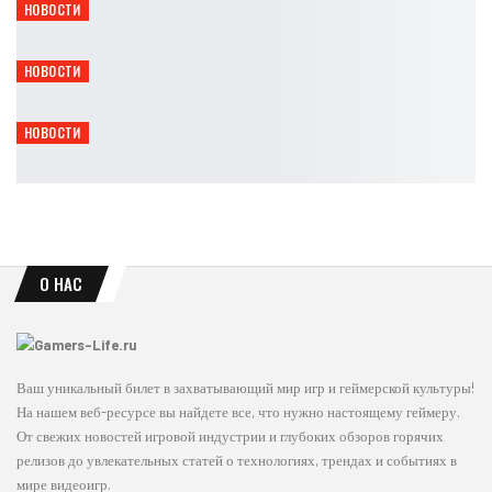
НОВОСТИ
После релиза Halo: Campaign Evolved сократили подрядчиков
Leon
Авг 7, 2026
НОВОСТИ
Представлено 8 минут геймплея дополнения S.T.A.L.K.E.R. 2
Leon
Авг 6, 2026
НОВОСТИ
В Helldivers 2 повысят максимальный уровень до 300
Leon
Авг 6, 2026
О НАС
Ваш уникальный билет в захватывающий мир игр и геймерской культуры!
На нашем веб-ресурсе вы найдете все, что нужно настоящему геймеру.
От свежих новостей игровой индустрии и глубоких обзоров горячих
релизов до увлекательных статей о технологиях, трендах и событиях в
мире видеоигр.