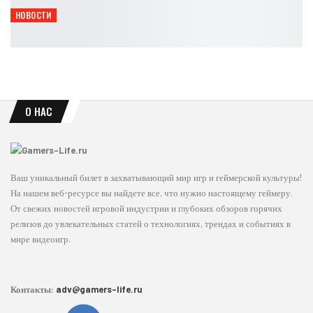
Leon
Авг 8, 2026
НОВОСТИ
Wo Long 2 превратит серию в открытый мир
Leon
Авг 7, 2026
О НАС
Ваш уникальный билет в захватывающий мир игр и геймерской культуры!
На нашем веб-ресурсе вы найдете все, что нужно настоящему геймеру.
От свежих новостей игровой индустрии и глубоких обзоров горячих
релизов до увлекательных статей о технологиях, трендах и событиях в
мире видеоигр.
Контакты:
adv@gamers-life.ru