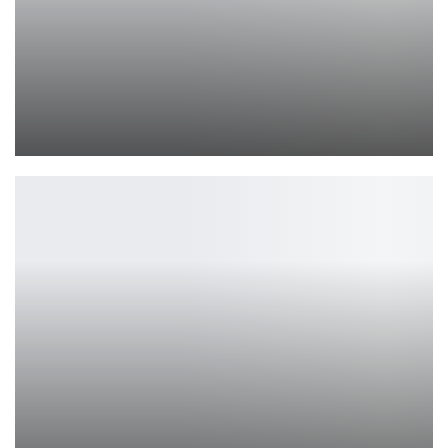
HUAWEI FreeClip: Музыкальная Свобода в Инновационном Обличии
Петрович