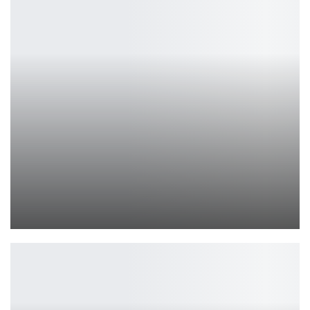
История рыцаря 2: Netflix передал предлагаемое продолжение…
Ирина Смолдырева