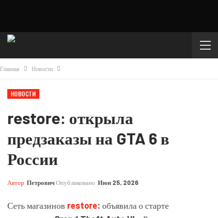
Главная
Новости
НОВОСТИ
restore: открыла
предзаказы на GTA 6 в
России
Автор
Петрович
Опубликовано
Июн 25, 2026
Сеть магазинов
restore
:
объявила о старте