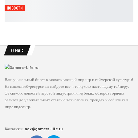
Leon
Авг 8, 2026
НОВОСТИ
THQ Nordic переименовала мобильное подразделение
Leon
Авг 8, 2026
О НАС
Ваш уникальный билет в захватывающий мир игр и геймерской культуры!
На нашем веб-ресурсе вы найдете все, что нужно настоящему геймеру.
От свежих новостей игровой индустрии и глубоких обзоров горячих
релизов до увлекательных статей о технологиях, трендах и событиях в
мире видеоигр.
Контакты:
adv@gamers-life.ru