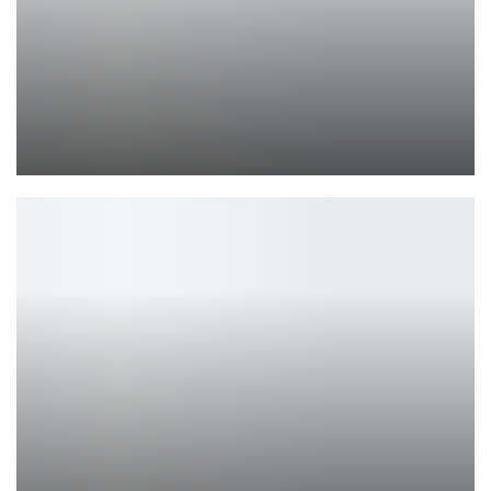
Состоялся релиз второго сезона красочной антологии «Звёздные…
Петрович