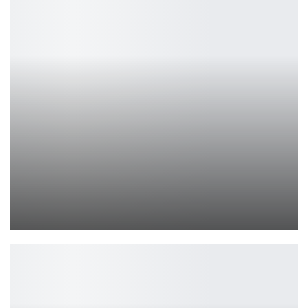
Научно-фантастический детективный фильм «Тем временем на…
Ирина Смолдырева