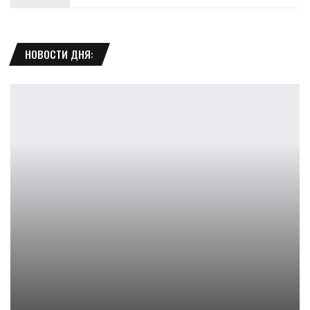
НОВОСТИ ДНЯ:
История рыцаря 2: Netflix передал предлагаемое продолжение…