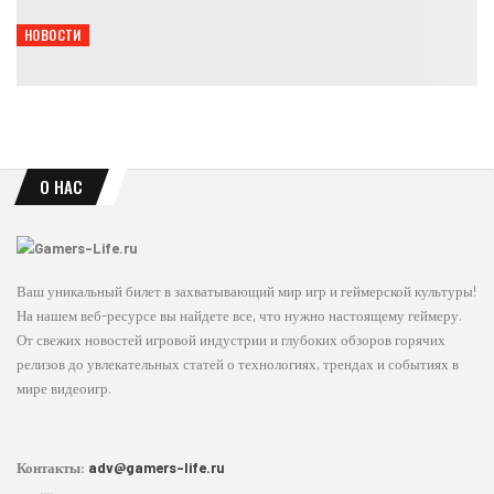
Leon
Авг 9, 2026
НОВОСТИ
Escape from Tarkov не повторяет спад extraction-шутеров
Leon
Авг 9, 2026
О НАС
Ваш уникальный билет в захватывающий мир игр и геймерской культуры!
На нашем веб-ресурсе вы найдете все, что нужно настоящему геймеру.
От свежих новостей игровой индустрии и глубоких обзоров горячих
релизов до увлекательных статей о технологиях, трендах и событиях в
мире видеоигр.
Контакты:
adv@gamers-life.ru