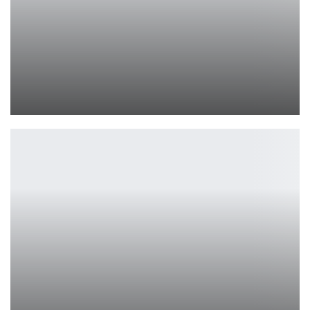
Oblivion Remastered может получить долгожданный патч
Leon