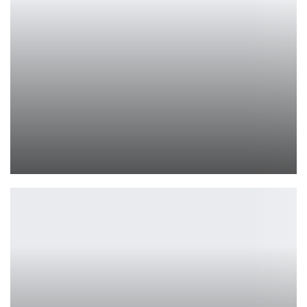
Трейлер DogMan: Калеб Лэндри Джонс сыграет главную роль в…
Ирина Смолдырева