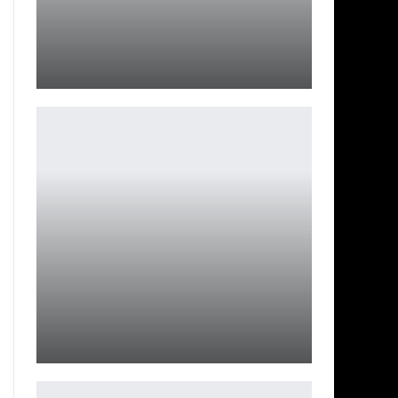
Path of Exile поставила рекорд по количеству
одновременных…
Петрович
BB Team начала с победы третий тур Dota Pro
Circuit …
Петрович