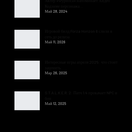
Актер «Фуриоса» напоминает Хидео
Кодзиме персонажа…
Май 28, 2024
Игровой билд Forza Horizon 6 слили в
сеть до релиза
Май 11, 2026
Интересные игры апреля 2025: что стоит
заценить
Мар 26, 2025
S.T.A.L.K.E.R. 2: Патч 1.4 прокачает NPC и
бои
Май 12, 2025