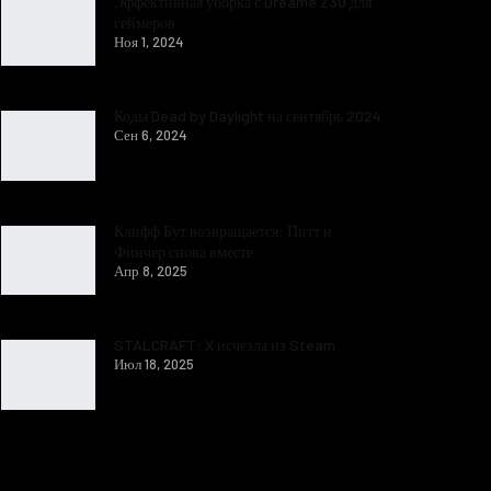
Эффективная уборка с Dreame Z30 для
геймеров
Ноя 1, 2024
Коды Dead by Daylight на сентябрь 2024
Сен 6, 2024
Клифф Бут возвращается: Питт и
Финчер снова вместе
Апр 8, 2025
STALCRAFT: X исчезла из Steam
Июл 18, 2025