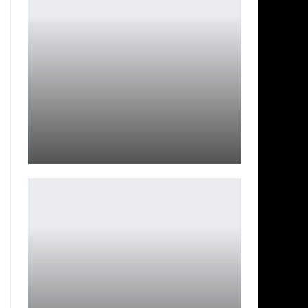
Ark Survival: Ascended видит задержку на Xbox
Series X/S
Ирина Смолдырева