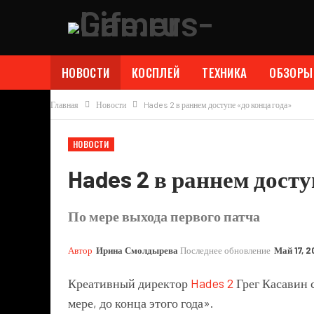
НОВОСТИ
КОСПЛЕЙ
ТЕХНИКА
ОБЗОРЫ
Главная
Новости
Hades 2 в раннем доступе «до конца года»
НОВОСТИ
Hades 2 в раннем досту
По мере выхода первого патча
Автор
Ирина Смолдырева
Последнее обновление
Май 17, 
Креативный директор
Hades 2
Грег Касавин с
мере, до конца этого года».