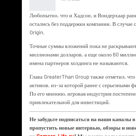
Любопытно, что и Хадсон, и Вондерхаар ран
остались без поддержки компании. В случае 
Origin
.
Точные суммы вложений пока не раскрываютс
миллионами долларов, а еще около 60 милли
имена партнеров холдинга не называются.
Глава
GreaterThan Group
также отметил, что
активов, из-за которой ранее с серьезными
По его мнению, игровая индустрия постепенн
привлекательной для инвестиций.
Не забудьте подписаться на наши каналы 
пропустить новые интервью, обзоры и ново
на
Gamers-Life.ru
! Мы всегда рады видеть