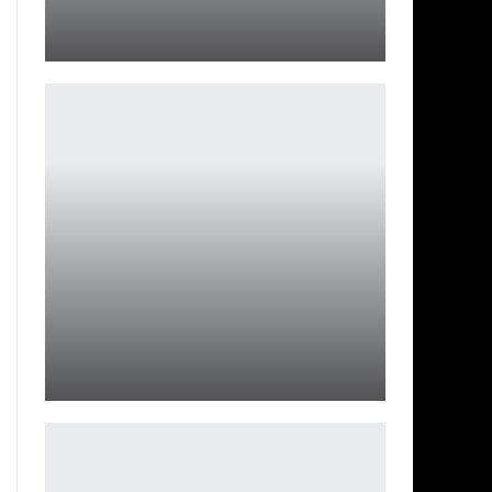
Третий DLC Atomic Heart: тизер с огромным роботом
Петрович
Dark Messiah получит Community Edition с
поддержкой Steam
Leon