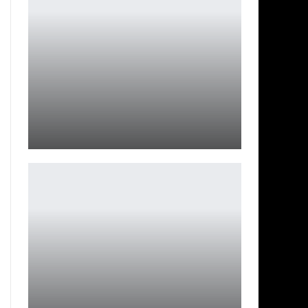
Zenless Zone Zero: Jane Doe сбежала в наш мир
Ирина Смолдырева