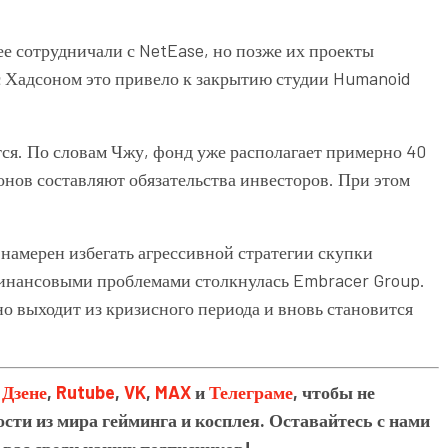
ее сотрудничали с
NetEase
, но позже их проекты
с Хадсоном это привело к закрытию студии
Humanoid
я. По словам Чжу, фонд уже располагает примерно 40
онов составляют обязательства инвесторов. При этом
 намерен избегать агрессивной стратегии скупки
 финансовыми проблемами столкнулась
Embracer Group
.
о выходит из кризисного периода и вновь становится
в
Дзене
,
Rutube
,
VK
,
MAX
и
Телеграме
, чтобы не
сти из мира гейминга и косплея. Оставайтесь с нами
 вас среди наших подписчиков!