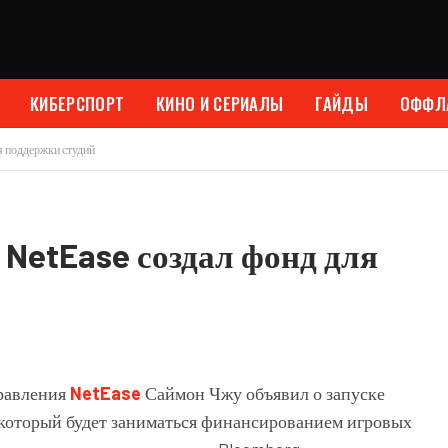
КИБЕРСПОРТ
КИНО И СЕРИАЛЫ
ГАЙДЫ
ОФФЛ
 поддержки студий
NetEase создал фонд для
равления
NetEase
Саймон Чжу объявил о запуске
 который будет заниматься финансированием игровых