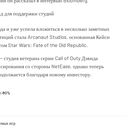
ии он рассказал в интервью Bloomberg.
ода и уже успела вложиться в несколько заметных
стиций стала
Arcanaut Studios
, основанная Кейси
ктом
Star Wars: Fate of the Old Republic
.
— студия ветерана серии
Call of Duty
Дэвида
нсирования со стороны
NetEase
, однако теперь
одолжается благодаря новому инвестору.
до 80%
емых игр