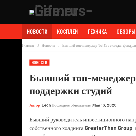
НОВОСТИ
КОСПЛЕЙ
ТЕХНИКА
ОБЗОРЫ
Главная
Новости
Бывший топ-менеджер NetEase создал фонд для
НОВОСТИ
Бывший топ-менеджер 
поддержки студий
Автор
Leon
Последнее обновление
Май 13, 2026
Бывший руководитель инвестиционного нап
собственного холдинга
GreaterThan Group
,