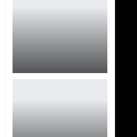
Бегаем, ездим, летаем и плаваем в приключенческой
ролевой…
Петрович