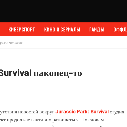
КИБЕРСПОРТ
КИНО И СЕРИАЛЫ
ГАЙДЫ
ОФФЛ
ервали молчание
Survival наконец-то
сутствия новостей вокруг
Jurassic Park: Survival
студия
ект продолжает активно развиваться. По словам