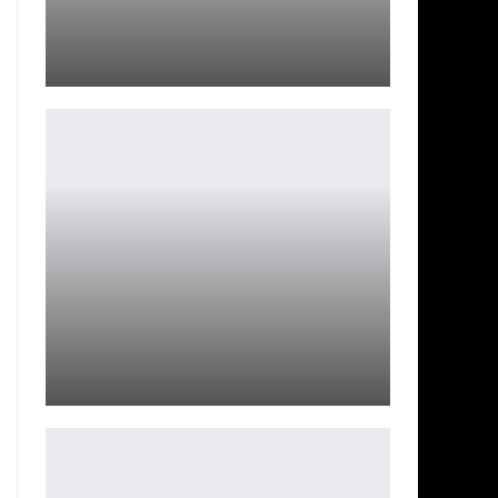
Cyberpunk 2077 выходит на старте Switch 2
Петрович
Трейлер GTA 6 выйдет в декабре
Петрович