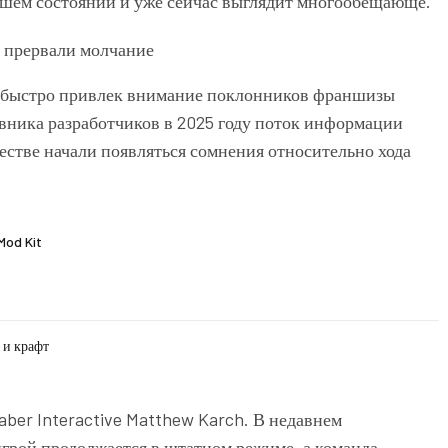
рошем состоянии и уже сейчас выглядит многообещающе.
 и быстро привлек внимание поклонников франшизы
вника разработчиков в 2025 году поток информации
ществе начали появляться сомнения относительно хода
Mod Kit
 и крафт
ber Interactive
Matthew Karch
. В недавнем
игрой продолжается в штатном режиме, а команда