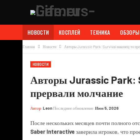
НОВОСТИ
КОСПЛЕЙ
ТЕХНИКА
ОБЗОРЫ
Главная
Новости
Авторы Jurassic Park: Survival наконец-то пр
НОВОСТИ
Авторы Jurassic Park: 
прервали молчание
Автор
Leon
Последнее обновление
Июн 5, 2026
После нескольких месяцев почти полного от
Saber Interactive
заверила игроков, что про