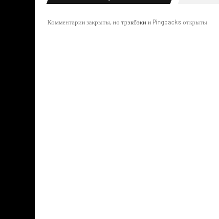
Комментарии закрыты, но
трэкбэки
и Pingbacks открыты.