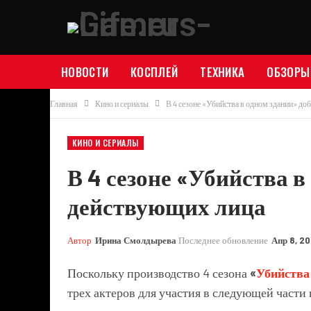
НОВОСТИ
КОСПЛЕЙ
ТЕХНИКА
ОБЗОРЫ
Главная
Кино и сериалы
В 4 сезоне «Убийства в одном здании» до
КИНО И СЕРИАЛЫ
В 4 сезоне «Убийства в
действующих лица
Автор
Ирина Смолдырева
Последнее обновление
Апр 8, 2
Поскольку производство 4 сезона
«
Убийства
трех актеров для участия в следующей части