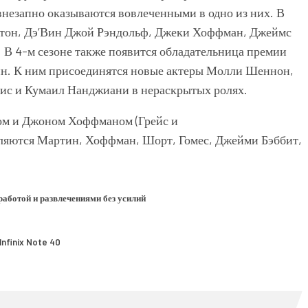
незапно оказываются вовлеченными в одно из них. В
йтон, Дэ’Вин Джой Рэндольф, Джеки Хоффман, Джеймс
. В 4-м сезоне также появится обладательница премии
н. К ним присоединятся новые актеры Молли Шеннон,
ис и Кумаил Нанджиани в нераскрытых ролях.
ом и Джоном Хоффманом (Грейс и
ляются Мартин, Хоффман, Шорт, Гомес, Джейми Бэббит,
аботой и развлечениями без усилий
nfinix Note 40