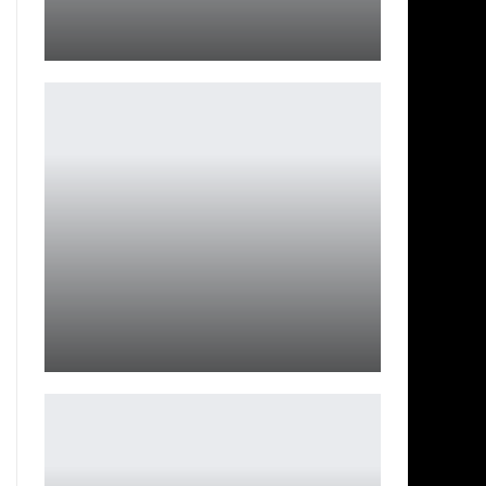
Анонс новых серий «Бриджертоны»
Ирина Смолдырева
Предзагрузка игры Forza Horizon 6 уже стартовала
Leon