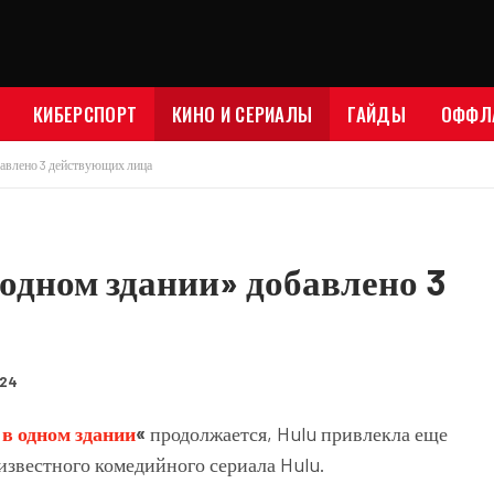
КИБЕРСПОРТ
КИНО И СЕРИАЛЫ
ГАЙДЫ
ОФФЛ
бавлено 3 действующих лица
 одном здании» добавлено 3
024
 в одном здании
«
продолжается, Hulu привлекла еще
 известного комедийного сериала Hulu.