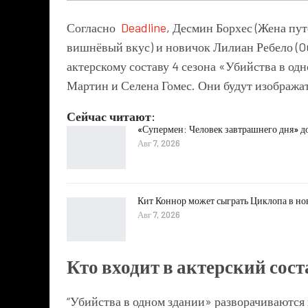
Согласно
Deadline
, Десмин Борхес (Жена пу
вишнёвый вкус) и новичок Лилиан Ребело (O
актерскому составу 4 сезона «Убийства в о
Мартин и Селена Гомес. Они будут изобража
Сейчас читают:
«Супермен: Человек завтрашнего дня» д
Авг 7, 2026
Кит Коннор может сыграть Циклопа в н
Авг 7, 2026
Кто входит в актерский сос
“Убийства в одном здании» разворачиваются 