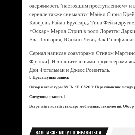
одержимость ”настоящим преступлением» и в
сериале также снимаются Майкл Сирил Кре
Каверли, Райан Бруссард, Тина Фей и другие
«Оскар» Мэрил Стрип в роли Лоретты Дарки
Ева Лонгория, Юджин Леви, Зак Галифианак
Сериал написан соавторами Стивом Мартин
Фрэнки). Исполнительными продюсерами яв
Дэн Фогельман и Джесс Розенталь.
Предыдущая запись
Обзор клавиатуры SVEN KB-G8200: Переключение между р
Следующая запись
Встречайте новый стандарт мобильных технологий. Обзор I
ВАМ ТАКЖЕ МОГУТ ПОНРАВИТЬСЯ