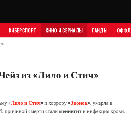
КИБЕРСПОРТ
КИНО И СЕРИАЛЫ
ГАЙДЫ
ОФФЛ
ич»
Чейз из «Лило и Стич»
льму
«
Лило и Стич
»
и хоррору
«
Звонок
»
, умерла в
, причиной смерти стали
менингит
и инфекция крови,