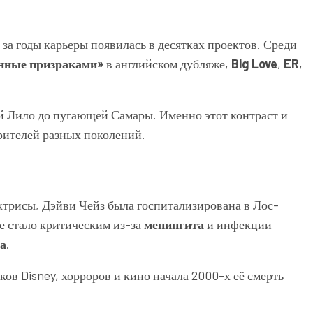
 за годы карьеры появилась в десятках проектов. Среди
нные призраками»
в английском дубляже,
Big Love
,
ER
,
ой Лило до пугающей Самары. Именно этот контраст и
рителей разных поколений.
трисы, Дэйви Чейз была госпитализирована в Лос-
е стало критическим из-за
менингита
и инфекции
да
.
ков Disney, хорроров и кино начала 2000-х её смерть