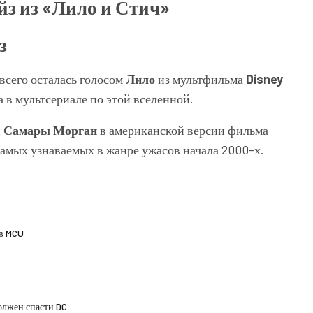
з
всего осталась голосом
Лило
из мультфильма
Disney
а в мультсериале по этой вселенной.
и
Самары Морган
в американской версии фильма
 самых узнаваемых в жанре ужасов начала 2000-х.
 в MCU
олжен спасти DC