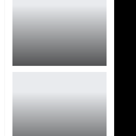
Системные требования Call of Duty: Black Ops 6 на ПК
Петрович