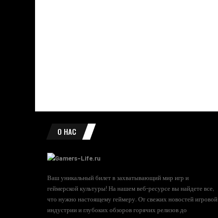
О НАС
Ваш уникальный билет в захватывающий мир игр и
геймерской культуры! На нашем веб-ресурсе вы найдете все,
что нужно настоящему геймеру. От свежих новостей игровой
индустрии и глубоких обзоров горячих релизов до