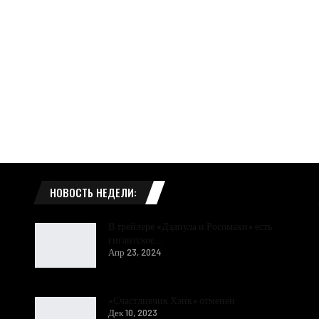
НОВОСТЬ НЕДЕЛИ:
В трейлере «Дэдпула и Росомахи» есть
гигантское…
Апр 23, 2024
«Счастливчик Хэнк» отменен
Дек 10, 2023