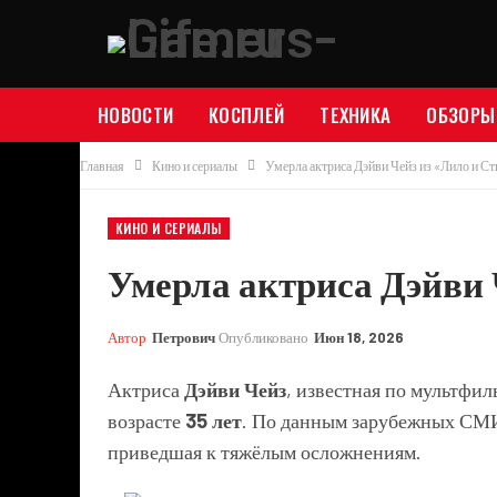
НОВОСТИ
КОСПЛЕЙ
ТЕХНИКА
ОБЗОРЫ
Главная
Кино и сериалы
Умерла актриса Дэйви Чейз из «Лило и Ст
КИНО И СЕРИАЛЫ
Умерла актриса Дэйви 
Автор
Петрович
Опубликовано
Июн 18, 2026
Актриса
Дэйви Чейз
, известная по мультфи
возрасте
35 лет
. По данным зарубежных СМИ
приведшая к тяжёлым осложнениям.