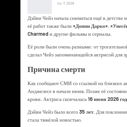
Авг 7, 2026
Дэйви Чейз начала сниматься ещё в детстве и
её работ также были
«Донни Дарко»
,
«Унесё
Charmed
и другие фильмы и сериалы.
Её роли были очень разными: от трогательн
сделал Чейз запоминающейся актрисой для з
Причина смерти
Как сообщают СМИ со ссылкой на близких ак
Анджелесе в начале июня. Позже её состояни
крови. Актриса скончалась
16 июня 2026 го
Дэйви Чейз было всего
35 лет
. Для поклонни
стала тяжёлой новостью.