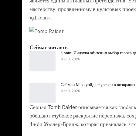
является одним из главных претендентов. Ее
мастерству, проявленному в культовых проект
«Джоан».
Сейчас читают:
Sonic: Иидзука объяснил выбор героев д
Авг 9, 2026
Саймон Маккуойд не уверен в возвраще
Авг 9, 2026
Сериал Tomb Raider описывается как глобал
обещают глубокое раскрытие персонажа, сох
Фиби Уоллер-Бридж, которая призналась, чт