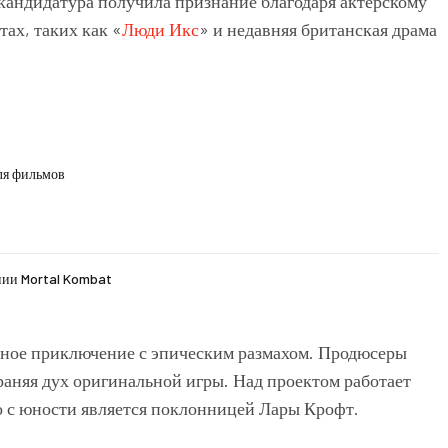
 кандидатура получила признание благодаря актерскому
ах, таких как «
Люди Икс
» и недавняя британская драма
ля фильмов
нии Mortal Kombat
ьное приключение с эпическим размахом. Продюсеры
раняя дух оригинальной игры. Над проектом работает
о с юности является поклонницей Лары Крофт.