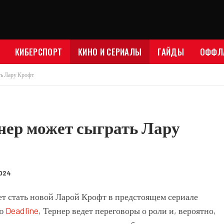
КИБЕРСПОРТ
КИНО И СЕРИАЛЫ
ГАЙДЫ
ОФФЛ
ть Лару Крофт
нер может сыграть Лару
2024
ет стать новой Ларой Крофт в предстоящем сериале
ию
Deadline
, Тернер ведет переговоры о роли и, вероятно,