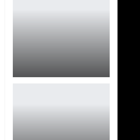
Третья фракция Helldivers 2: Иллюминаты на игровой
карте
Петрович