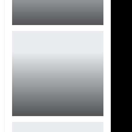
Обзор Endless Ocean Luminous
Ирина Смолдырева
Monster Hunter Wilds, как сообщается, будет
«полностью…
Петрович