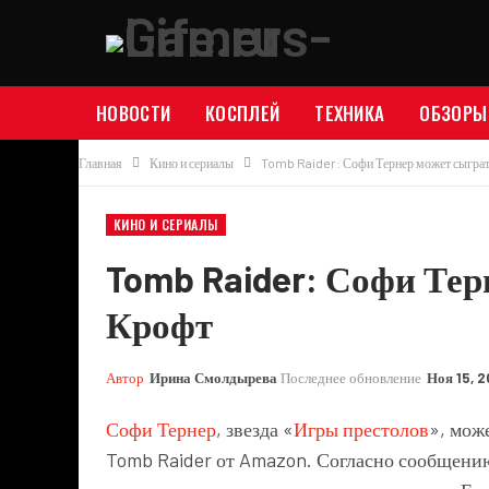
НОВОСТИ
КОСПЛЕЙ
ТЕХНИКА
ОБЗОРЫ
Главная
Кино и сериалы
Tomb Raider: Софи Тернер может сыгра
КИНО И СЕРИАЛЫ
Tomb Raider: Софи Тер
Крофт
Автор
Ирина Смолдырева
Последнее обновление
Ноя 15, 
Софи Тернер
, звезда «
Игры престолов
», мож
Tomb Raider от Amazon. Согласно сообщен