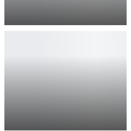
В руководство EA FC 24 Versus добавлены усиленные карты…
Петрович
CD Projekt запустила подписку GOG Patrons
Петрович