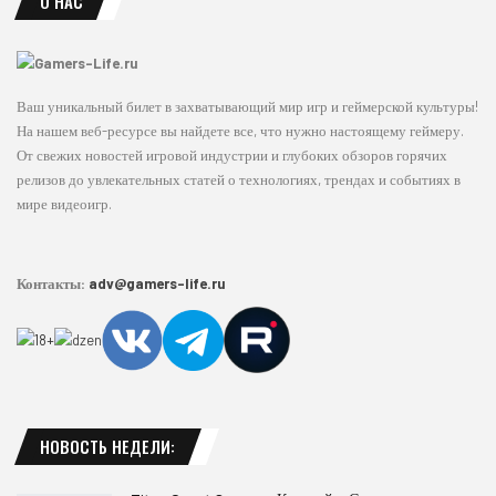
О НАС
Ваш уникальный билет в захватывающий мир игр и геймерской культуры!
На нашем веб-ресурсе вы найдете все, что нужно настоящему геймеру.
От свежих новостей игровой индустрии и глубоких обзоров горячих
релизов до увлекательных статей о технологиях, трендах и событиях в
мире видеоигр.
Контакты:
adv@gamers-life.ru
НОВОСТЬ НЕДЕЛИ: