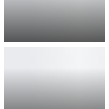
Самая загадочная фигура Cyberpunk 2077 настолько вовлечена в…
Ирина Смолдырева