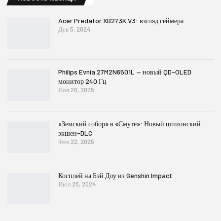
Acer Predator XB273K V3: взгляд геймера
Дек 5, 2024
Philips Evnia 27M2N6501L — новый QD-OLED
монитор 240 Гц
Ноя 20, 2025
«Земский собор» в «Смуте»: Новый шпионский
экшен-DLC
Фев 22, 2025
Косплей на Бэй Доу из Genshin Impact
Июл 25, 2024