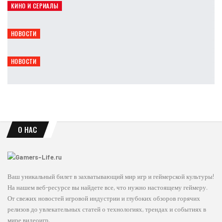
КИНО И СЕРИАЛЫ
Сэди Синк обсудила будущее Джин Грей в MCU
Leon
Авг 8, 2026
НОВОСТИ
THQ Nordic переименовала мобильное подразделение
Leon
Авг 8, 2026
НОВОСТИ
Project L33T сменил название на фоне скандала
Leon
Авг 8, 2026
О НАС
Ваш уникальный билет в захватывающий мир игр и геймерской культуры!
На нашем веб-ресурсе вы найдете все, что нужно настоящему геймеру.
От свежих новостей игровой индустрии и глубоких обзоров горячих
релизов до увлекательных статей о технологиях, трендах и событиях в
мире видеоигр.