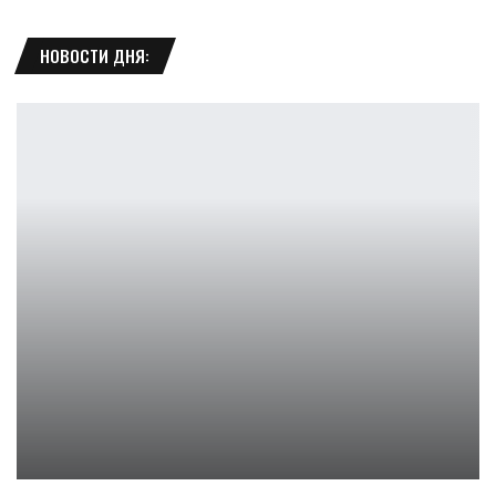
НОВОСТИ ДНЯ:
Памела Андерсон готовит ребут «Не называй меня малышкой»
Ирина Смолдырева