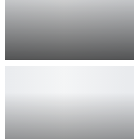
Стартовали съемки спин-оффа «Сто лет тому вперед»
Ирина Смолдырева