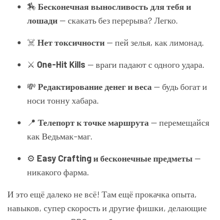
🏇
Бесконечная выносливость для тебя и
лошади
— скакать без перерыва? Легко.
☠️
Нет токсичности
— пей зелья, как лимонад.
⚔️
One-Hit Kills
— враги падают с одного удара.
💸
Редактирование денег и веса
— будь богат и
носи тонну хабара.
📍
Телепорт к точке маршрута
— перемещайся
как Ведьмак-маг.
⚙️
Easy Crafting и бесконечные предметы
—
никакого фарма.
И это ещё далеко не всё! Там ещё прокачка опыта,
навыков, супер скорость и другие фишки, делающие