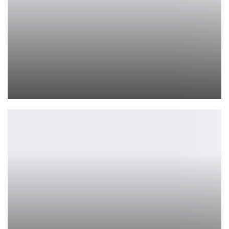
Capcom бьёт по читерам в Monster Hunter Wilds
Петрович