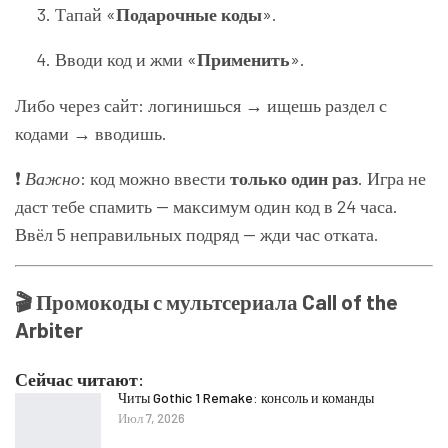
Тапай «
Подарочные коды
».
Вводи код и жми «
Применить
».
Либо через сайт: логинишься → ищешь раздел с
кодами → вводишь.
❗
Важно
: код можно ввести
только один раз
. Игра не
даст тебе спамить — максимум один код в 24 часа.
Ввёл 5 неправильных подряд — жди час отката.
🎬 Промокоды с мультсериала Call of the
Arbiter
Сейчас читают:
Читы Gothic 1 Remake: консоль и команды
Июл 7, 2026