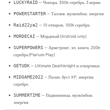
— Чонора, 300k серебра, 3 корма
LUCKYRAID
— Таллия, мультибои, энергия
POWERSTARTER
— 10 отваров, 100k серебра
Raid22ya2
— Мордекай (Android only)
MORDECAI
— Армстронг, эп. книга, 200k
SUPERPOWERS
серебра (Plarium Play)
— Ultimate Deathknight и отварчики
GETUDK
— Палач, буст XP, энергия,
MIDGAME2022
серебро
— Подвижница, мультибои,
SUMMERTIME
энергия