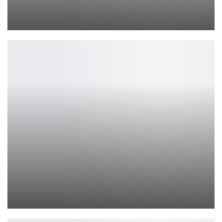
Трейлер 14-го сезона «Доктора Кто»
Ирина Смолдырева
Resident Evil — все новые игры бьют рекорды
Петрович