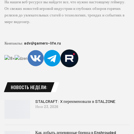
На нашем веб-ресурсе вы найдете все, что нужно настоящему геймеру.
От свежих новостей игровой индустрии и глубоких обзоров горячих
релизов до увлекательных статей о технологиях, трендах и событиях в
мире видеоигр.
Контакты:
adv@gamers-life.ru
НОВОСТЬ НЕДЕЛИ:
STALCRAFT: X переименовали в STALZONE
Июн 23, 2026
Как добыть деревянные бревна в Enshrouded