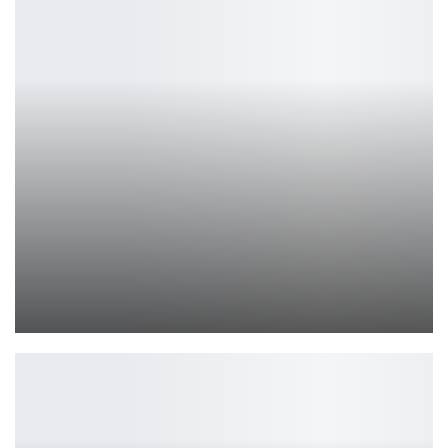
Монитор HKC GS27QK: 240 Гц, QD-OLED и HDR True Black
Петрович