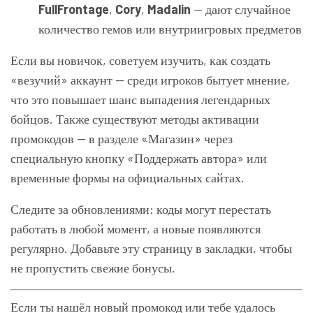
FullFrontage
,
Cory
,
Madalin
— дают случайное
количество гемов или внутриигровых предметов
Если вы новичок, советуем изучить, как создать
«везучий» аккаунт — среди игроков бытует мнение,
что это повышает шанс выпадения легендарных
бойцов. Также существуют методы активации
промокодов — в разделе «Магазин» через
специальную кнопку «Поддержать автора» или
временные формы на официальных сайтах.
Следите за обновлениями: коды могут перестать
работать в любой момент, а новые появляются
регулярно. Добавьте эту страницу в закладки, чтобы
не пропустить свежие бонусы.
Если ты нашёл новый промокод или тебе удалось