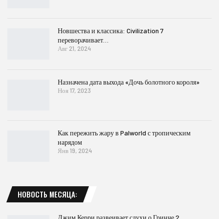
Новшества и классика: Civilization 7
переворачивает…
Авг 21, 2024
Назначена дата выхода «Дочь болотного короля»
Ноя 17, 2023
Как пережить жару в Palworld с тропическим
нарядом
Янв 19, 2024
НОВОСТЬ МЕСЯЦА:
Джим Керри развеивает слухи о Гринче 2