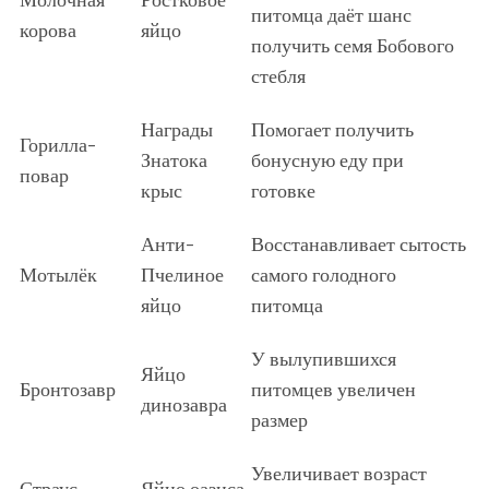
питомца даёт шанс
корова
яйцо
получить семя Бобового
стебля
Награды
Помогает получить
Горилла-
Знатока
бонусную еду при
повар
крыс
готовке
Анти-
Восстанавливает сытость
Мотылёк
Пчелиное
самого голодного
яйцо
питомца
У вылупившихся
Яйцо
Бронтозавр
питомцев увеличен
динозавра
размер
Увеличивает возраст
Страус
Яйцо оазиса