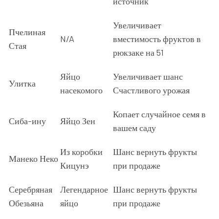
источник
Увеличивает
Пчелиная
N/A
вместимость фруктов в
Стая
рюкзаке на 51
Яйцо
Увеличивает шанс
Улитка
насекомого
Счастливого урожая
Копает случайное семя в
Сиба-ину
Яйцо Зен
вашем саду
Из коробки
Шанс вернуть фрукты
Манеко Неко
Кицунэ
при продаже
Серебряная
Легендарное
Шанс вернуть фрукты
Обезьяна
яйцо
при продаже