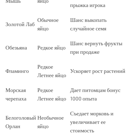
Мышь
яйцо
прыжка игрока
Обычное
Шанс выкопать
Золотой Лаб
яйцо
случайное семя
Шанс вернуть фрукты
Обезьяна
Редкое яйцо
при продаже
Редкое
Фламинго
Ускоряет рост растений
Летнее яйцо
Морская
Редкое
Дает питомцам бонус
черепаха
Летнее яйцо
1000 опыта
Съедает морковь и
Белоголовый
Необычное
увеличивает ее
Орлан
яйцо
стоимость