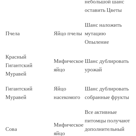
небольшой шанс
оставить Цветы
Шанс наложить
Пчела
Яйцо пчелы
мутацию
Опыление
Красный
Мифическое
Шанс дублировать
Гигантский
яйцо
урожай
Муравей
Гигантский
Яйцо
Шанс дублировать
Муравей
насекомого
собранные фрукты
Все активные
питомцы получают
Мифическое
Сова
дополнительный
яйцо