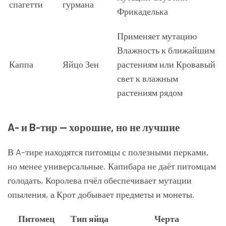
спагетти
гурмана
Фрикаделька
Применяет мутацию
Влажность к ближайшим
Каппа
Яйцо Зен
растениям или Кровавый
свет к влажным
растениям рядом
A- и B-тир — хорошие, но не лучшие
В A-тире находятся питомцы с полезными перками,
но менее универсальные. Капибара не даёт питомцам
голодать, Королева пчёл обеспечивает мутации
опыления, а Крот добывает предметы и монеты.
Питомец
Тип яйца
Черта