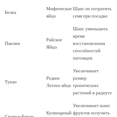
Мифическое
Шанс не потратить
Белка
яйцо
семя при посадке
Шанс уменьшить
время
Райское
Павлин
восстановления
Яйцо
способностей
питомцев
Увеличивает
Редкое
размер
Тукан
Летнее яйцо
тропических
растений в радиусе
Увеличивает шанс
Кулинарный
фруктов получить
Свинья-Бекон