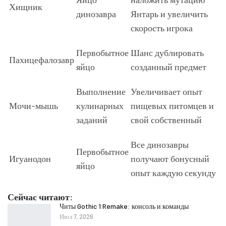
Хищник
динозавра
Янтарь и увеличить
скорость игрока
Первобытное
Шанс дублировать
Пахицефалозавр
яйцо
созданный предмет
Выполнение
Увеличивает опыт
Мочи-мышь
кулинарных
пищевых питомцев и
заданий
свой собственный
Все динозавры
Первобытное
Игуанодон
получают бонусный
яйцо
опыт каждую секунду
Сейчас читают:
Читы Gothic 1 Remake: консоль и команды
Июл 7, 2026