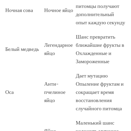
питомцы получают
Ночная сова
Ночное яйцо
дополнительный
опыт каждую секунду
Шанс превратить
Легендарное
ближайшие фрукты в
Белый медведь
яйцо
Охлажденные и
Замороженные
Дает мутацию
Анти-
Опыление фруктам и
Оса
пчелиное
сокращает время
яйцо
восстановления
случайного питомца
Маленький шанс
Яйцо
наложить мутацию