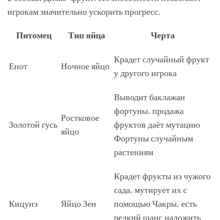
игрокам значительно ускорить прогресс.
Питомец
Тип яйца
Черта
Крадет случайный фрукт
Енот
Ночное яйцо
у другого игрока
Выводит баклажан
фортуны, продажа
Ростковое
Золотой гусь
фруктов даёт мутацию
яйцо
Фортуны случайным
растениям
Крадет фрукты из чужого
сада, мутирует их с
Кицунэ
Яйцо Зен
помощью Чакры, есть
редкий шанс наложить