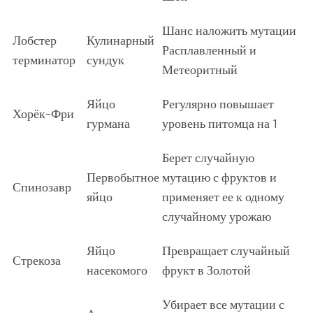
Шанс наложить мутации
Лобстер
Кулинарный
Расплавленный и
терминатор
сундук
Метеоритный
Яйцо
Регулярно повышает
Хорёк-Фри
гурмана
уровень питомца на 1
Берет случайную
Первобытное
мутацию с фруктов и
Спинозавр
яйцо
применяет ее к одному
случайному урожаю
Яйцо
Превращает случайный
Стрекоза
насекомого
фрукт в Золотой
Убирает все мутации с