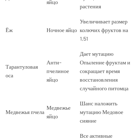
яйцо
растения
Увеличивает размер
Ёж
Ночное яйцо
колючих фруктов на
1,51
Дает мутацию
Анти-
Опыление фруктам и
Тарантуловая
пчелиное
сокращает время
оса
яйцо
восстановления
случайного питомца
Шанс наложить
Медвежье
Медвежья пчела
мутацию Медовое
яйцо
сияние
Все активные