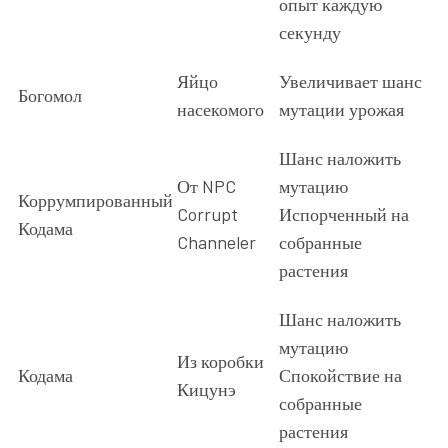
опыт каждую
секунду
Яйцо
Увеличивает шанс
Богомол
насекомого
мутации урожая
Шанс наложить
От NPC
мутацию
Коррумпированный
Corrupt
Испорченный на
Кодама
Channeler
собранные
растения
Шанс наложить
мутацию
Из коробки
Кодама
Спокойствие на
Кицунэ
собранные
растения