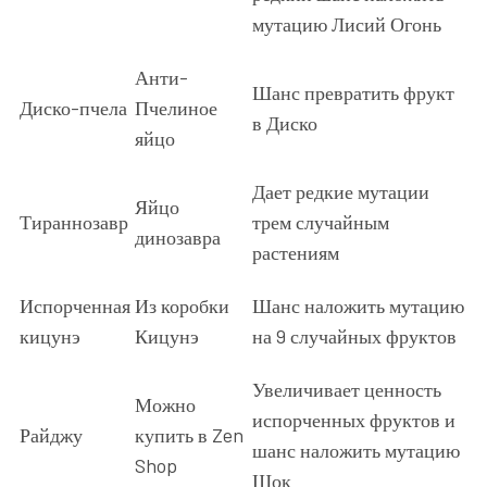
мутацию Лисий Огонь
Анти-
Шанс превратить фрукт
Диско-пчела
Пчелиное
в Диско
яйцо
Дает редкие мутации
Яйцо
Тираннозавр
трем случайным
динозавра
растениям
Испорченная
Из коробки
Шанс наложить мутацию
кицунэ
Кицунэ
на 9 случайных фруктов
Увеличивает ценность
Можно
испорченных фруктов и
Райджу
купить в Zen
шанс наложить мутацию
Shop
Шок