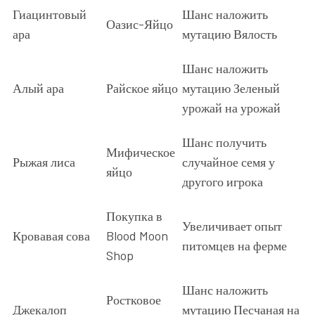
Гиацинтовый
Шанс наложить
Оазис-Яйцо
ара
мутацию Вялость
Шанс наложить
Алый ара
Райское яйцо
мутацию Зеленый
урожай на урожай
Шанс получить
Мифическое
Рыжая лиса
случайное семя у
яйцо
другого игрока
Покупка в
Увеличивает опыт
Кровавая сова
Blood Moon
питомцев на ферме
Shop
Шанс наложить
Ростковое
Джекалоп
мутацию Песчаная на