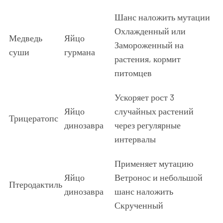
Шанс наложить мутации
Охлажденный или
Медведь
Яйцо
Замороженный на
суши
гурмана
растения, кормит
питомцев
Ускоряет рост 3
Яйцо
случайных растений
Трицератопс
динозавра
через регулярные
интервалы
Применяет мутацию
Яйцо
Ветронос и небольшой
Птеродактиль
динозавра
шанс наложить
Скрученный