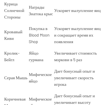
Курица
Награды
Солнечной
Ускоряет вылупление яиц
Знатока крыс
Стороны
Покупка в
Ускоряет вылупление яиц
Кровавый
Blood Moon
и сокращает время их
Киви
Shop
появления
Кролик-
Яйцо
Увеличивает стоимость
Бейгл
гурмана
моркови в 5 раз
Дает бонусный опыт и
Мифическое
Серая Мышь
увеличивает скорость
яйцо
игрока
Дает бонусный опыт и
Коричневая
Мифическое
увеличивает высоту