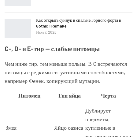
Как открыть сундук в спальне Горного форта в
Gothic 1 Remake
Июл 7, 2026
C-, D- и E-тир — слабые питомцы
Чем ниже тир, тем меньше пользы. В C встречаются
питомцы с редкими ситуативными способностями,
например Фенек, копирующий мутации.
Питомец
Тип яйца
Черта
Дублирует
предметы,
Змея
Яйцо оазиса
купленные в
магазине семян или