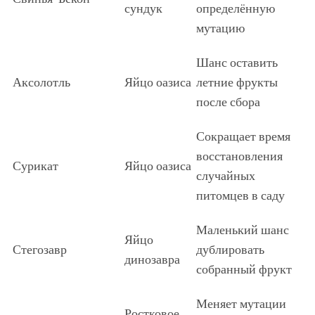
сундук
определённую
мутацию
Шанс оставить
Аксолотль
Яйцо оазиса
летние фрукты
после сбора
Сокращает время
восстановления
Сурикат
Яйцо оазиса
случайных
питомцев в саду
Маленький шанс
Яйцо
Стегозавр
дублировать
динозавра
собранный фрукт
Меняет мутации
Ростковое