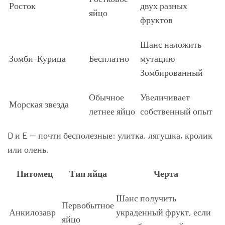
Росток
двух разных
яйцо
фруктов
Шанс наложить
Зомби-Курица
Бесплатно
мутацию
Зомбированный
Обычное
Увеличивает
Морская звезда
летнее яйцо
собственный опыт
D и E — почти бесполезные: улитка, лягушка, кролик
или олень.
Питомец
Тип яйца
Черта
Шанс получить
Первобытное
Анкилозавр
украденный фрукт, если
яйцо