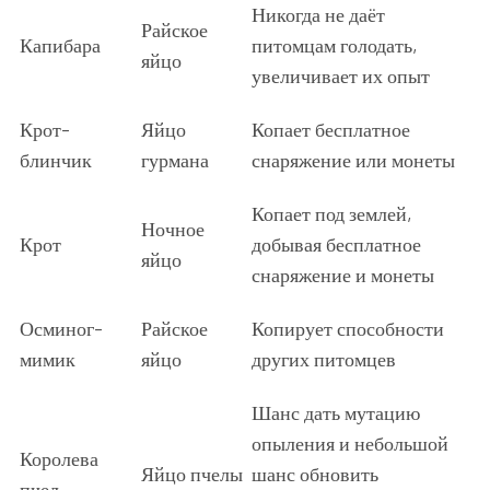
Никогда не даёт
Райское
Капибара
питомцам голодать,
яйцо
увеличивает их опыт
Крот-
Яйцо
Копает бесплатное
блинчик
гурмана
снаряжение или монеты
Копает под землей,
Ночное
Крот
добывая бесплатное
яйцо
снаряжение и монеты
Осминог-
Райское
Копирует способности
мимик
яйцо
других питомцев
Шанс дать мутацию
опыления и небольшой
Королева
Яйцо пчелы
шанс обновить
пчел