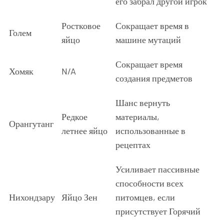
его забрал другой игрок
Ростковое
Сокращает время в
Голем
яйцо
машине мутаций
Сокращает время
Хомяк
N/A
создания предметов
Шанс вернуть
Редкое
материалы,
Орангутанг
летнее яйцо
использованные в
рецептах
Усиливает пассивные
способности всех
Нихондзару
Яйцо Зен
питомцев, если
присутствует Горячий