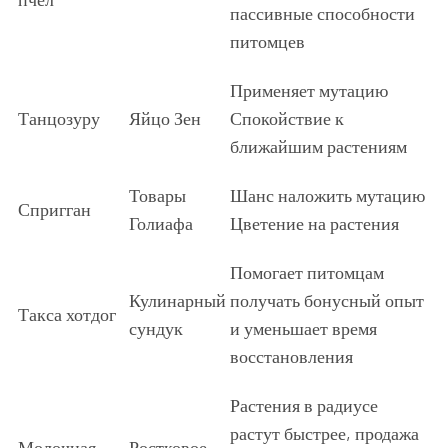
пассивные способности
питомцев
Применяет мутацию
Танцозуру
Яйцо Зен
Спокойствие к
ближайшим растениям
Товары
Шанс наложить мутацию
Спригган
Голиафа
Цветение на растения
Помогает питомцам
Кулинарный
получать бонусный опыт
Такса хотдог
сундук
и уменьшает время
восстановления
Растения в радиусе
растут быстрее, продажа
Молочная
Ростковое