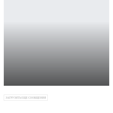
Mass Effect 5: Что известно о будущем проекта BioWare
Петрович
ЗАГРУЗИТЬ ЕЩЕ СООБЩЕНИЯ