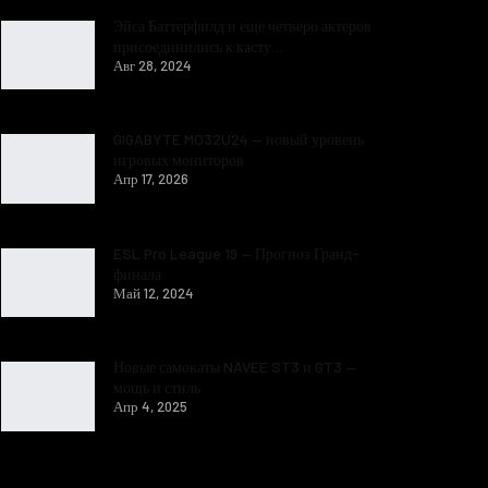
Эйса Баттерфилд и еще четверо актеров
присоединились к касту…
Авг 28, 2024
GIGABYTE MO32U24 — новый уровень
игровых мониторов
Апр 17, 2026
ESL Pro League 19 — Прогноз Гранд-
финала
Май 12, 2024
Новые самокаты NAVEE ST3 и GT3 —
мощь и стиль
Апр 4, 2025