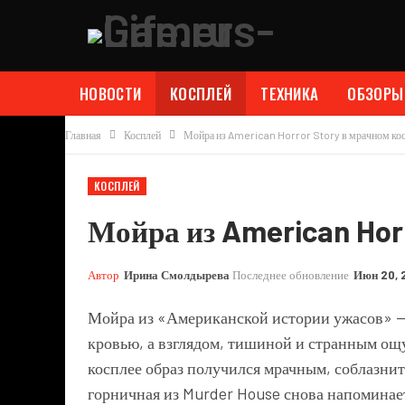
НОВОСТИ
КОСПЛЕЙ
ТЕХНИКА
ОБЗОРЫ
Главная
Косплей
Мойра из American Horror Story в мрачном ко
КОСПЛЕЙ
Мойра из American Hor
Автор
Ирина Смолдырева
Последнее обновление
Июн 20, 
Мойра из «Американской истории ужасов» — 
кровью, а взглядом, тишиной и странным ощу
косплее образ получился мрачным, соблазни
горничная из Murder House снова напоминает,