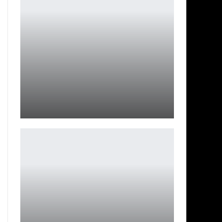
Huawei представила серию смартфонов HUAWEI P60 и
другие…
Петрович