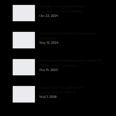
Guerrilla завершила Killzone и
сосредоточилась на Horizon
Окт 23, 2024
Производство Улыбка 2 официально
завершено
Мар 12, 2024
Последний базовый персонаж Tekken 8,
Рейна, может заполнить…
Ноя 14, 2023
Размер GTA 6 на SSD может
приблизиться к 200 ГБ
Май 7, 2026