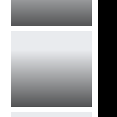
Blizzard просто вывалила ведра демонов на Diablo 4,
чтобы…
Ирина Смолдырева
В свежем трейлере метроидвании Elypse назвали дату
релиза
Петрович