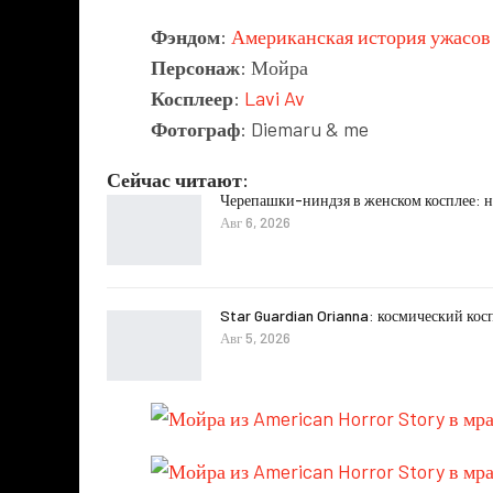
Фэндом
:
Американская история ужасов
Персонаж
: Мойра
Косплеер
:
Lavi Av
Фотограф
: Diemaru & me
Сейчас читают:
Черепашки-ниндзя в женском косплее: н
Авг 6, 2026
Star Guardian Orianna: космический кос
Авг 5, 2026